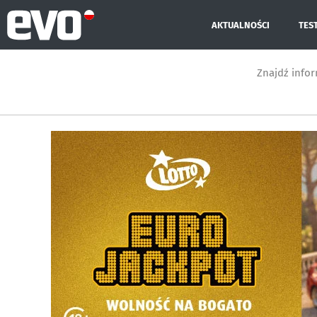
AKTUALNOŚCI
TES
Znajdź info