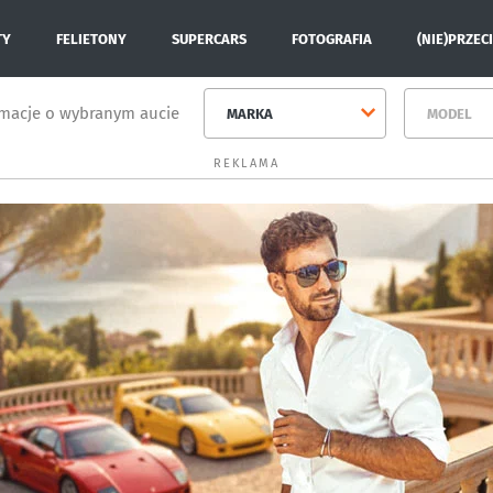
TY
FELIETONY
SUPERCARS
FOTOGRAFIA
(NIE)PRZEC
rmacje o wybranym aucie
MARKA
MODEL
REKLAMA