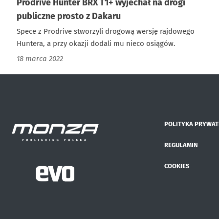
Prodrive Hunter BRX T1+ wyjechał na drogi
publiczne prosto z Dakaru
Spece z Prodrive stworzyli drogową wersję rajdowego
Huntera, a przy okazji dodali mu nieco osiągów.
18 marca 2022
POLITYKA PRYWAT
REGULAMIN
COOKIES