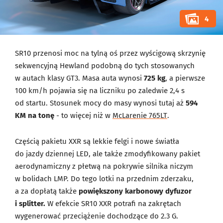
4
SR10 przenosi moc na tylną oś przez wyścigową skrzynię
sekwencyjną Hewland podobną do tych stosowanych
w autach klasy GT3. Masa auta wynosi
725 kg
, a pierwsze
100 km/h pojawia się na liczniku po zaledwie 2,4 s
od startu. Stosunek mocy do masy wynosi tutaj aż
594
KM na tonę
- to więcej niż w
McLarenie 765LT
.
Częścią pakietu XXR są lekkie felgi i nowe światła
do jazdy dziennej LED, ale także zmodyfikowany pakiet
aerodynamiczny z płetwą na pokrywie silnika niczym
w bolidach LMP. Do tego lotki na przednim zderzaku,
a za dopłatą także
powiększony karbonowy dyfuzor
i splitter.
W efekcie SR10 XXR potrafi na zakrętach
wygenerować przeciążenie dochodzące do 2.3 G.