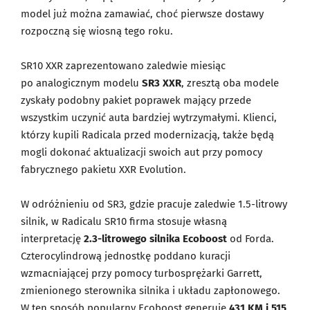
model już można zamawiać, choć pierwsze dostawy
rozpoczną się wiosną tego roku.
SR10 XXR zaprezentowano zaledwie miesiąc
po analogicznym modelu
SR3 XXR
, zresztą oba modele
zyskały podobny pakiet poprawek mający przede
wszystkim uczynić auta bardziej wytrzymałymi. Klienci,
którzy kupili Radicala przed modernizacją, także będą
mogli dokonać aktualizacji swoich aut przy pomocy
fabrycznego pakietu XXR Evolution.
W odróżnieniu od SR3, gdzie pracuje zaledwie 1.5-litrowy
silnik, w Radicalu SR10 firma stosuje własną
interpretację
2.3-litrowego silnika Ecoboost
od Forda.
Czterocylindrową jednostkę poddano kuracji
wzmacniającej przy pomocy turbosprężarki Garrett,
zmienionego sterownika silnika i układu zapłonowego.
W ten sposób popularny Ecoboost generuje
431 KM i 515