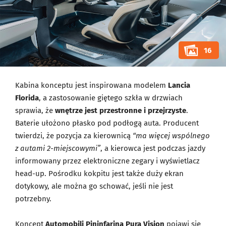
16
Kabina konceptu jest inspirowana modelem
Lancia
Florida
, a zastosowanie giętego szkła w drzwiach
sprawia, że
wnętrze jest przestronne i przejrzyste
.
Baterie ułożono płasko pod podłogą auta. Producent
twierdzi, że pozycja za kierownicą
“ma więcej wspólnego
z autami 2-miejscowymi”
, a kierowca jest podczas jazdy
informowany przez elektroniczne zegary i wyświetlacz
head-up. Pośrodku kokpitu jest także duży ekran
dotykowy, ale można go schować, jeśli nie jest
potrzebny.
Koncept
Automobili Pininfarina Pura Vision
pojawi się