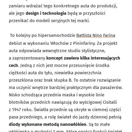
zamiaru wdrażać tego konkretnego auta do produkcji,
ale jego
design i technologia
będą w przyszłości
przenikać do modeli seryjnych tej marki.
To kolejny po hipersamochodzie
Battista Nino Farina
debiut w wykonaniu Włochów z Pininfariny. Za projekt
auta odpowiada wewnętrzne studio stylistyczne,
a zaprezentowany
koncept zawiera kilka interesujących
cech
. Jedną z nich jest mocne przesunięcie środka
ciężkości auta do tyłu, niewielka powierzchnia
przeszklona oraz brak słupka B. To ostatnie rozwiązanie
ma uczynić wnętrze bardziej praktycznym dla pasażerów.
Nisko schodząca przednia maska i wysokie linie
błotników przednich nawiązują do wyścigowej Cisitalii
z 1947 roku. Światła przednie są ukryte w ciemnej części
pasa przedniego, a rolę świateł do jazdy dziennej pełnią
diody wykonane metodą nanowłókien
. Są to małe
włókienka o grubości 1 mm, które oprócz funkcji świateł