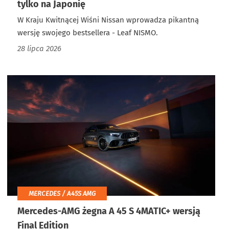
tylko na Japonię
W Kraju Kwitnącej Wiśni Nissan wprowadza pikantną
wersję swojego bestsellera - Leaf NISMO.
28 lipca 2026
MERCEDES / A45S AMG
Mercedes-AMG żegna A 45 S 4MATIC+ wersją
Final Edition