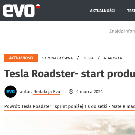
AKTUALNOŚCI
TES
Znajdź info
AKTUALNOŚCI
STRONA GŁÓWNA
TESLA
ROADSTER
Tesla Roadster- start produ
autor:
Redakcja Evo
4 marca 2024
Powrót:
Tesla Roadster i sprint poniżej 1 s do setki - Mate Rim