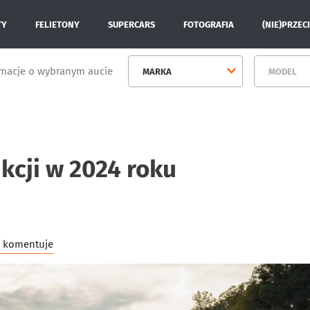
TY
FELIETONY
SUPERCARS
FOTOGRAFIA
(NIE)PRZEC
rmacje o wybranym aucie
MARKA
MODEL
kcji w 2024 roku
ac komentuje