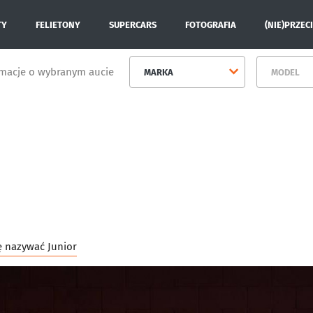
TY
FELIETONY
SUPERCARS
FOTOGRAFIA
(NIE)PRZEC
rmacje o wybranym aucie
MARKA
MODEL
ę nazywać Junior