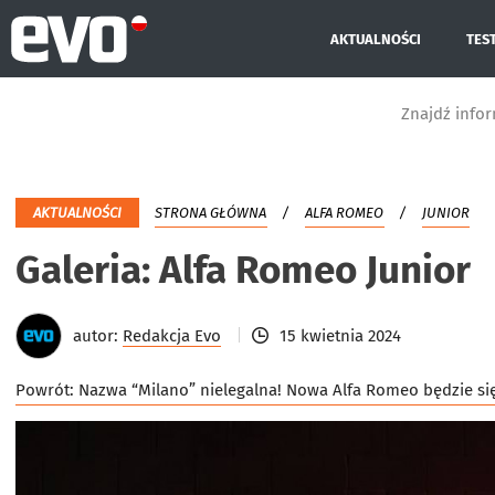
AKTUALNOŚCI
TES
Znajdź info
AKTUALNOŚCI
STRONA GŁÓWNA
ALFA ROMEO
JUNIOR
Galeria: Alfa Romeo Junior
autor:
Redakcja Evo
15 kwietnia 2024
Powrót:
Nazwa “Milano” nielegalna! Nowa Alfa Romeo będzie si