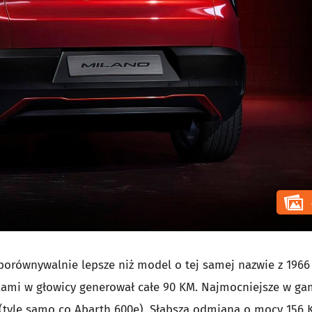
orównywalnie lepsze niż model o tej samej nazwie z 1966
łkami w głowicy generował całe 90 KM. Najmocniejsze w ga
(tyle samo co
Abarth 600e
). Słabsza odmiana o mocy 156 