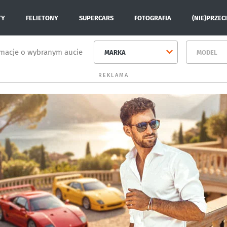
TY
FELIETONY
SUPERCARS
FOTOGRAFIA
(NIE)PRZEC
rmacje o wybranym aucie
MARKA
MODEL
REKLAMA