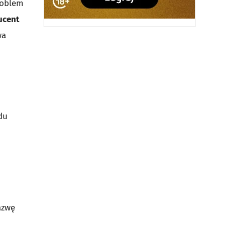
roblem
ucent
wa
du
azwę