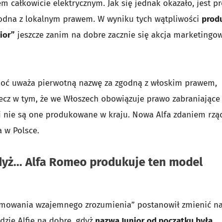
całkowicie elektrycznym. Jak się jednak okazało, jest p
zgodna z lokalnym prawem. W wyniku tych wątpliwości
prod
ior”
jeszcze zanim na dobre zacznie się akcja marketingo
choć uważa pierwotną nazwę za zgodną z włoskim prawem,
zecz w tym, że we Włoszech obowiązuje prawo zabraniające
i nie są one produkowane w kraju. Nowa Alfa zdaniem rzą
 w Polsce.
dyż... Alfa Romeo produkuje ten model
promowania wzajemnego zrozumienia” postanowił zmienić n
zie Alfie na dobre, gdyż
nazwa Junior od początku była