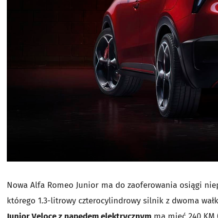
Nowa Alfa Romeo Junior ma do zaoferowania osiągi niep
którego 1.3-litrowy czterocylindrowy silnik z dwoma wa
Junior Veloce z napędem elektrycznym
ma mieć 240 KM 