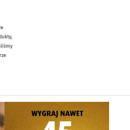
że
dukty,
aliśmy
rze