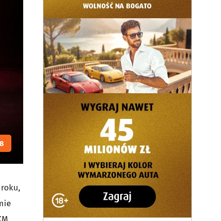
8
 roku,
mie
KM