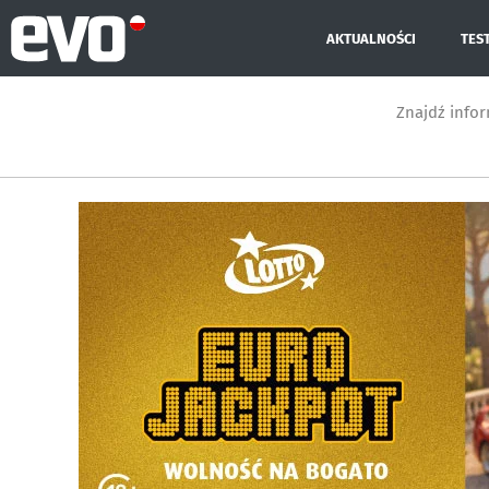
AKTUALNOŚCI
TES
Znajdź info