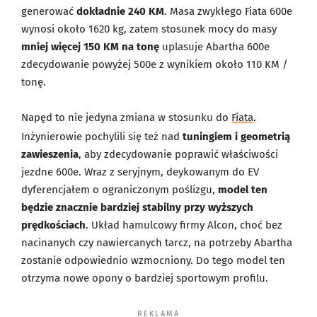
generować
dokładnie 240 KM
. Masa zwykłego Fiata 600e
wynosi około 1620 kg, zatem stosunek mocy do masy
mniej więcej 150 KM na tonę
uplasuje Abartha 600e
zdecydowanie powyżej 500e z wynikiem około 110 KM /
tonę.
Napęd to nie jedyna zmiana w stosunku do
Fiata
.
Inżynierowie pochylili się też nad
tuningiem i geometrią
zawieszenia
, aby zdecydowanie poprawić właściwości
jezdne 600e. Wraz z seryjnym, deykowanym do EV
dyferencjałem o ograniczonym poślizgu,
model ten
będzie znacznie bardziej stabilny przy wyższych
prędkościach
. Układ hamulcowy firmy Alcon, choć bez
nacinanych czy nawiercanych tarcz, na potrzeby Abartha
zostanie odpowiednio wzmocniony. Do tego model ten
otrzyma nowe opony o bardziej sportowym profilu.
REKLAMA