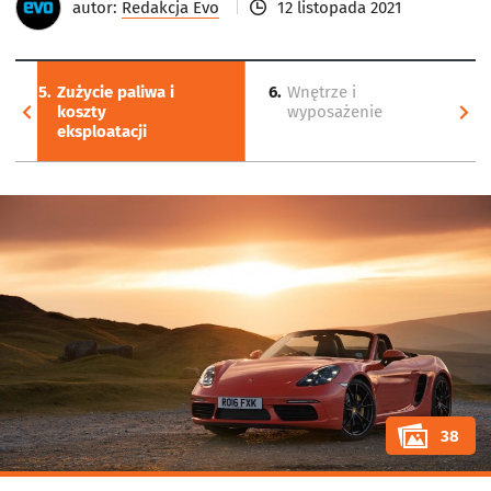
autor:
Redakcja Evo
12 listopada 2021
5.
Zużycie paliwa i
6.
Wnętrze i
koszty
wyposażenie
eksploatacji
38