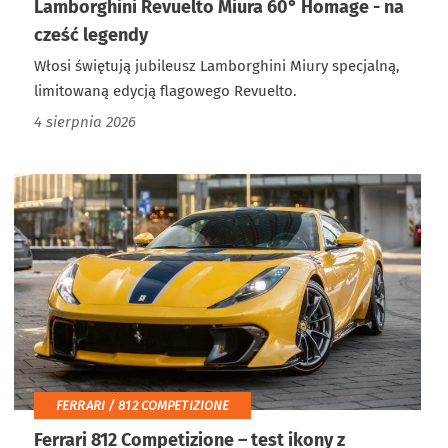
Lamborghini Revuelto Miura 60° Homage - na
cześć legendy
Włosi świętują jubileusz Lamborghini Miury specjalną,
limitowaną edycją flagowego Revuelto.
4 sierpnia 2026
FERRARI / 812 COMPETIZIONE
Ferrari 812 Competizione – test ikony z