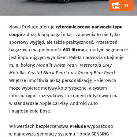
11
Nowa Prelude oferuje
czteromiejscowe nadwozie typu
coupé
z dużą klapą bagażnika - zapewnia to nie tylko
sportowy wygląd, ale także praktyczność. Przestrzeń
bagażowa ma pojemność
663 litrów
, co w tym segmencie
jest imponującym wynikiem. Paleta nadwozia obejmuje
m.in. kolory:
Moonlit White Pearl
,
Meteoroid Grey
Metallic
,
Crystal Black Pearl
oraz
Racing Blue Pearl
.
Wnętrze umożliwia lekką personalizację - kierowca
może wybierać motywy kolorystyczne, a system
informacyjno-rozrywkowy z ekranem dotykowym ma
w standardzie Apple CarPlay, Android Auto
i nagłośnienie Bose.
W kwestiach bezpieczeństwa
Prelude
wyposażono
w najnowszą generację systemu Honda SENSING -