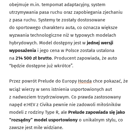
obejmuje m.in. tempomat adaptacyjny, system
utrzymywania pasa ruchu oraz zapobiegania zjechaniu
z pasa ruchu. Systemy te zostały dostosowane
do sportowego charakteru auta, co oznacza większe
wyzwania technologiczne niż w typowych modelach
hybrydowych. Model dostępny jest w
jednej wersji
wyposażenia
i jego cena w Polsce została ustalona
na
214 500 zł brutto
. Producent zapowiada, że auto
“będzie dostępne już wkrótce”.
Przez powrót Prelude do Europy
Honda
chce pokazać, że
wciąż wierzy w sens istnienia usportowionych aut
z nadwoziem trzydrzwiowym. Co prawda zastosowany
napęd e:HEV z Civika pewnie nie zadowoli miłośników
modeli z rodziny Type R, ale
Prelude zapowiada się jako
“rozsądny” model usportowiony
o unikalnym stylu, co
zawsze jest mile widziane.