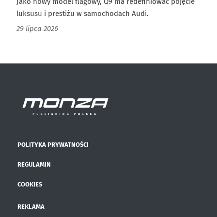
Jako nowy model flagowy, Q9 ma redefiniować pojęcie
luksusu i prestiżu w samochodach Audi.
29 lipca 2026
POLITYKA PRYWATNOŚCI
REGULAMIN
COOKIES
REKLAMA