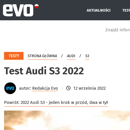
AKTUALNOŚCI
TES
Znajdź info
TESTY
STRONA GŁÓWNA
AUDI
S3
Test Audi S3 2022
autor:
Redakcja Evo
12 września 2022
Powrót:
2022 Audi S3 - jeden krok w przód, dwa w tył