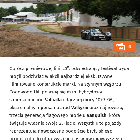
6
Oprócz premierowej linii „S”, odwiedzający festiwal będą
mogli podziwiać w akcji najbardziej ekskluzywne
i limitowane konstrukcje marki. Na słynnym wzgórzu
Goodwood Hill pojawią się m.in. hybrydowy
supersamochód
Valhalla
o łącznej mocy 1079 KM,
ekstremalny hipersamochód
Valkyrie
oraz najnowsza,
trzecia generacja flagowego modelu
Vanquish
, która
świętuje właśnie swoje 25-lecie. Wszystkie te pojazdy
reprezentują nowoczesne podejście brytyjskiego
producenta do ultra-wysokich osiągów i najwyższego