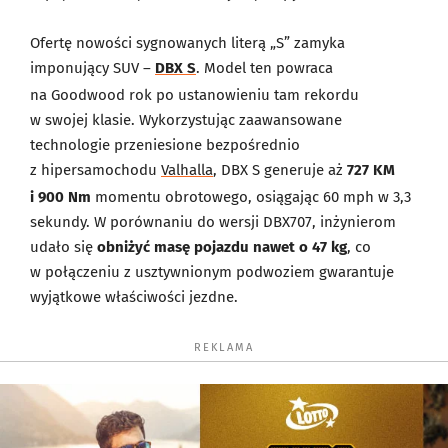
Ofertę nowości sygnowanych literą „S” zamyka
imponujący SUV –
DBX S
. Model ten powraca
na Goodwood rok po ustanowieniu tam rekordu
w swojej klasie. Wykorzystując zaawansowane
technologie przeniesione bezpośrednio
z hipersamochodu
Valhalla
, DBX S generuje aż
727 KM
i 900 Nm
momentu obrotowego, osiągając 60 mph w 3,3
sekundy. W porównaniu do wersji DBX707, inżynierom
udało się
obniżyć masę pojazdu nawet o 47 kg
, co
w połączeniu z usztywnionym podwoziem gwarantuje
wyjątkowe właściwości jezdne.
REKLAMA