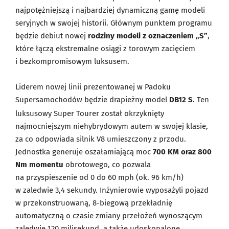
najpotężniejszą i najbardziej dynamiczną gamę modeli
seryjnych w swojej historii. Głównym punktem programu
będzie debiut nowej
rodziny modeli z oznaczeniem „S”
,
które łączą ekstremalne osiągi z torowym zacięciem
i bezkompromisowym luksusem.
Liderem nowej linii prezentowanej w Padoku
Supersamochodów będzie drapieżny model
DB12 S
. Ten
luksusowy Super Tourer został okrzyknięty
najmocniejszym niehybrydowym autem w swojej klasie,
za co odpowiada silnik V8 umieszczony z przodu.
Jednostka generuje oszałamiającą moc
700 KM oraz 800
Nm momentu
obrotowego, co pozwala
na przyspieszenie od 0 do 60 mph (ok. 96 km/h)
w zaledwie 3,4 sekundy. Inżynierowie wyposażyli pojazd
w przekonstruowaną, 8-biegową przekładnię
automatyczną o czasie zmiany przełożeń wynoszącym
zaledwie 120 milisekund, a także udoskonalone