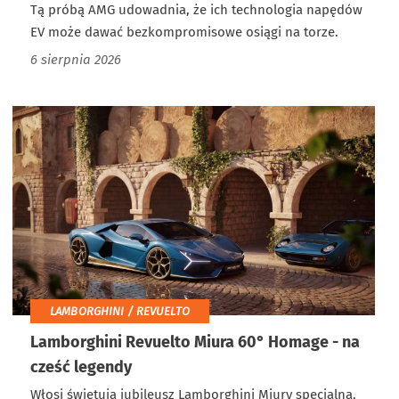
Tą próbą AMG udowadnia, że ich technologia napędów
EV może dawać bezkompromisowe osiągi na torze.
6 sierpnia 2026
LAMBORGHINI / REVUELTO
Lamborghini Revuelto Miura 60° Homage - na
cześć legendy
Włosi świętują jubileusz Lamborghini Miury specjalną,