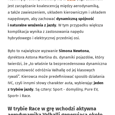
jest zarządzanie koalescencją między aerodynamiką,
a także zawieszeniem, układem kierowniczym i układem
napędowym, aby zachować
dynamiczną spójność
i naturalne wrażenia z jazdy
. W tym przypadku większa
komplikacja wynika z zastosowania napędu
hybrydowego i elektrycznej przedniej osi.
Było to największe wyzwanie
Simona Newtona
,
dyrektora Astona Martina ds. dynamiki pojazdów, który
twierdzi, że „to właśnie ta bezprecedensowa dynamiczna
przepustowość odróżnia Valhallę od jej klasowych
rywali”. Kierowca może predefiniować sposób działania
IVC, czyli innymi słowy charakter auta, wybierając
jeden
z trybów jazdy
. Są cztery: Sport - domyślny, Pure EV,
Sport+ i Race.
W trybie Race w grę wchodzi aktywna
aerodynamika Valhalli generująca około