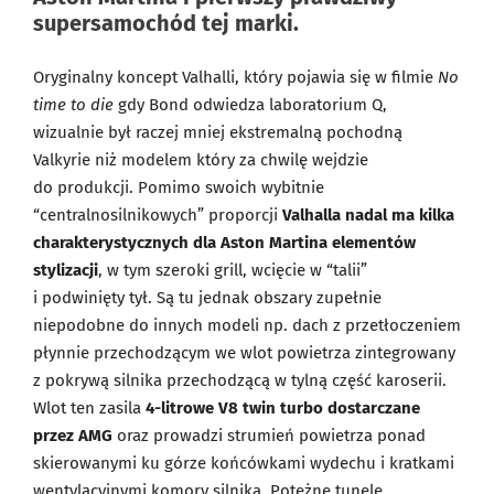
supersamochód tej marki.
Oryginalny koncept Valhalli, który pojawia się w filmie
No
time to die
gdy Bond odwiedza laboratorium Q,
wizualnie był raczej mniej ekstremalną pochodną
Valkyrie niż modelem który za chwilę wejdzie
do produkcji. Pomimo swoich wybitnie
“centralnosilnikowych” proporcji
Valhalla nadal ma kilka
charakterystycznych dla Aston Martina elementów
stylizacji
, w tym szeroki grill, wcięcie w “talii”
i podwinięty tył. Są tu jednak obszary zupełnie
niepodobne do innych modeli np. dach z przetłoczeniem
płynnie przechodzącym we wlot powietrza zintegrowany
z pokrywą silnika przechodzącą w tylną część karoserii.
Wlot ten zasila
4-litrowe V8 twin turbo dostarczane
przez AMG
oraz prowadzi strumień powietrza ponad
skierowanymi ku górze końcówkami wydechu i kratkami
wentylacyjnymi komory silnika. Potężne tunele