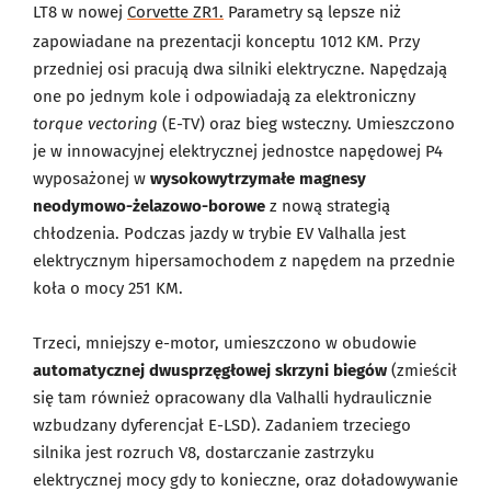
LT8 w nowej
Corvette ZR1.
Parametry są lepsze niż
zapowiadane na prezentacji konceptu 1012 KM. Przy
przedniej osi pracują dwa silniki elektryczne. Napędzają
one po jednym kole i odpowiadają za elektroniczny
torque vectoring
(E-TV) oraz bieg wsteczny. Umieszczono
je w innowacyjnej elektrycznej jednostce napędowej P4
wyposażonej w
wysokowytrzymałe magnesy
neodymowo-żelazowo-borowe
z nową strategią
chłodzenia. Podczas jazdy w trybie EV Valhalla jest
elektrycznym hipersamochodem z napędem na przednie
koła o mocy 251 KM.
Trzeci, mniejszy e-motor, umieszczono w obudowie
automatycznej dwusprzęgłowej skrzyni biegów
(zmieścił
się tam również opracowany dla Valhalli hydraulicznie
wzbudzany dyferencjał E-LSD). Zadaniem trzeciego
silnika jest rozruch V8, dostarczanie zastrzyku
elektrycznej mocy gdy to konieczne, oraz doładowywanie