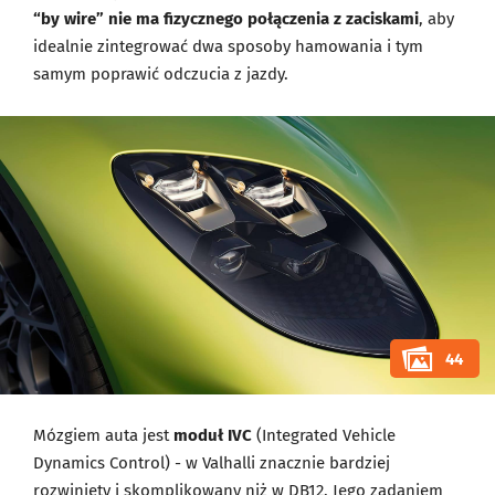
“by wire” nie ma fizycznego połączenia z zaciskami
, aby
idealnie zintegrować dwa sposoby hamowania i tym
samym poprawić odczucia z jazdy.
44
Mózgiem auta jest
moduł IVC
(Integrated Vehicle
Dynamics Control) - w Valhalli znacznie bardziej
rozwinięty i skomplikowany niż w
DB12
. Jego zadaniem