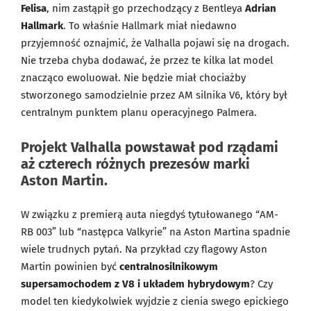
Felisa
, nim zastąpił go przechodzący z Bentleya
Adrian
Hallmark
. To właśnie Hallmark miał niedawno
przyjemność oznajmić, że Valhalla pojawi się na drogach.
Nie trzeba chyba dodawać, że przez te kilka lat model
znacząco ewoluował. Nie będzie miał chociażby
stworzonego samodzielnie przez AM silnika V6, który był
centralnym punktem planu operacyjnego Palmera.
Projekt Valhalla powstawał pod rządami
aż czterech różnych prezesów marki
Aston Martin.
W związku z premierą auta niegdyś tytułowanego “AM-
RB 003” lub “następca Valkyrie” na Aston Martina spadnie
wiele trudnych pytań. Na przykład czy flagowy Aston
Martin powinien być
centralnosilnikowym
supersamochodem z V8 i układem hybrydowym
? Czy
model ten kiedykolwiek wyjdzie z cienia swego epickiego