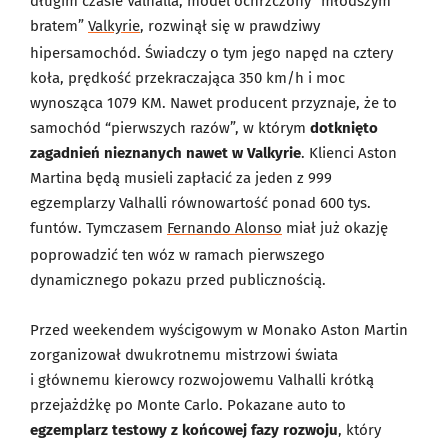
długim czasie Valhalla, model ochrzczony “młodszym
bratem”
Valkyrie
, rozwinął się w prawdziwy
hipersamochód. Świadczy o tym jego napęd na cztery
koła, prędkość przekraczająca 350 km/h i moc
wynosząca 1079 KM. Nawet producent przyznaje, że to
samochód “pierwszych razów”, w którym
dotknięto
zagadnień nieznanych nawet w Valkyrie
. Klienci Aston
Martina będą musieli zapłacić za jeden z 999
egzemplarzy Valhalli równowartość ponad 600 tys.
funtów. Tymczasem
Fernando Alonso
miał już okazję
poprowadzić ten wóz w ramach pierwszego
dynamicznego pokazu przed publicznością.
Przed weekendem wyścigowym w Monako Aston Martin
zorganizował dwukrotnemu mistrzowi świata
i głównemu kierowcy rozwojowemu Valhalli krótką
przejażdżkę po Monte Carlo. Pokazane auto to
egzemplarz testowy z końcowej fazy rozwoju
, który