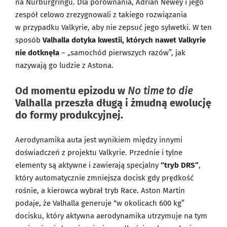
na Nürburgringu. Dla porównania, Adrian Newey i jego
zespół celowo zrezygnowali z takiego rozwiązania
w przypadku Valkyrie, aby nie zepsuć jego sylwetki. W ten
sposób
Valhalla dotyka kwestii, których nawet Valkyrie
nie dotknęła
– „samochód pierwszych razów”, jak
nazywają go ludzie z Astona.
Od momentu epizodu w
No time to die
Valhalla przeszła długą i żmudną ewolucję
do formy produkcyjnej.
Aerodynamika auta jest wynikiem między innymi
doświadczeń z projektu Valkyrie. Przednie i tylne
elementy są aktywne i zawierają specjalny
“tryb DRS”
,
który automatycznie zmniejsza docisk gdy prędkość
rośnie, a kierowca wybrał tryb Race. Aston Martin
podaje, że Valhalla generuje “w okolicach 600 kg”
docisku, który aktywna aerodynamika utrzymuje na tym