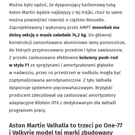
Można było sądzić, że dysponujący karbonową tubą
Aston Martin będzie najlżejszy z tej trójki, choć to samo
można powiedzieć również o ciężkim Revuelto.
Zaprojektowany i wykonany przez AMPT
monokok ma
dolną sekcję o masie zaledwie 74,2 kg
. Do głównej
konstrukcji zamontowano aluminiowe ramy pomocnicze,
do których przymocowano przednie i tylne zawieszenie.
Z przodu zastosowano efektowne
kolumny push-rod
w stylu F1
ze sprężynami i amortyzatorami głęboko
w nadwoziu, przez co przestrzeń w nadkolu mogła być
zoptymalizowana aerodynamicznie. Z tyłu Valhalla
dysponuje systemem pięciowahaczowym. Brytyjski
producent zdecydował się zastosować amortyzatory
adaptacyjne Bilstein DTX z dedykowanym dla Valhalli
programem pracy.
Aston Martin Valhalla to trzeci po One-77
i Valkyrie model tej marki zbudowany