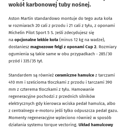
wokół karbonowej tuby nośnej.
Aston Martin standardowo montuje do tego auta koła
w rozmiarach 20 cali z przodu i 21 cali z tyłu, z oponami
Michelin Pilot Sport 5 S. Jeśli zdecydujesz się
na
opcjonalne lekkie koła
(minus 12 kg na wadze),
dostaniesz
magnezowe felgi z oponami Cup 2
. Rozmiary
ogumienia są takie same w obu przypadkach - 285/30
przód i 335/35 tył.
Standardem są również
ceramiczne hamulce
z tarczami
410 mm i sześcioma tłoczkami z przodu i tarczami 390
mm z czterema tłoczkami z tyłu. Hamowanie
regeneracyjne pochodzi z przednich silników
elektrycznych gdy kierowca wciska pedał hamulca, albo
z centralnego e-motoru jeśli tylko odpuszcza pedał gazu.
Momenty regeneracyjne wpleciono również w sposób
działania systemu torque vectoring.
Układ hamulcowy