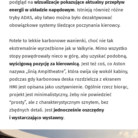
podgląd na
wizualizacje pokazujące aktualny przepływ
energii w układzie napędowym
. Istnieją również różne
tryby ADAS, aby łatwo można było dezaktywować
obowiązkowe systemy śledzące poczynania kierowcy.
Fotele to lekkie karbonowe wanienki, choć nie tak
ekstremalnie wyrzeźbione jak w Valkyrie. Mimo wszystko
stopy powędrowały nieco w górę, aby uzyskać podobną,
wyścigową pozycję za kierownicą
. Jest też coś, co Aston
nazywa „linią Ampitheatre”, która owija się wokół kabiny,
podczas gdy karbonowa deska rozdzielcza z ekranem
HMI jest opisana jako usztywnienie. Ogólnie rzecz biorąc,
projekt jest minimalistyczny, żeby nie powiedzieć
“prosty”, ale z charakterystycznym sznytem, bez
zbędnych detali. Jest
jednocześnie oszczędny
i wystarczająco wystawny
.