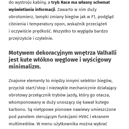
do wystroju kabiny, a
tryb Race ma własny schemat
wyświetlania informacji
. Zawarto w nim duży
obrotomierz, lampki zmiany biegów jak w F1, podgląd
ciśnienia i temperatury opon, wskaźnik przeciążeń
i oczywiście prędkość. Wszystko to wygląda bardzo
przejrzyście i czytelnie.
Motywem dekoracyjnym wnętrza Valhalli
jest kute włókno węglowe i wyścigowy
minimalizm.
Znajome elementy to między innymi selektor biegów,
przycisk start/stop i niezwykle mechanicznie działający
obrotowy przełącznik trybów jazdy, który go otacza,
wkomponowany w duży unoszący się kawał kutego
karbonu. Są nietypowe pionowe nawiewy umieszczone
pod panelem sterującym funkcjami HVAC i ekranem
multimediów. W menu użytkownika można wybrać