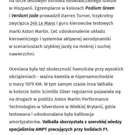
na torze testowym ośrodka doświadczalnego IDIADA
w Hiszpanii. Egzemplarze w kolorach
Podium Green
i
Verdant Jade
prowadził Darren Turner, trzykrotny
zwycięzca
24h Le Mans
i guru kierowców testowych
marki Aston Martin. Cel: udoskonalenie układu
kierowniczego i systemów aktywnej aerodynamiki
w scenariuszach szybkiej jazdy na mokrej i suchej
nawierzchni.
Oceniana była też skuteczność hamulców przy wysokich
obciążeniach - ważna kwestia w hipersamochodzie
o mocy 1079 KM. W tym samym czasie inna Valhalla
w kolorze
Satin Scintilla Silver
regularnie pojawiała się
na drogach w pobliżu Aston Martin Performance
Technologies w Silverstone w Wielkiej Brytanii, gdzie
testowana i udoskonalana była kalibracja
amortyzatorów.
Valhalla skorzystała z szerokiej wiedzy
specjalistów AMPT pracujących przy bolidach F1
,