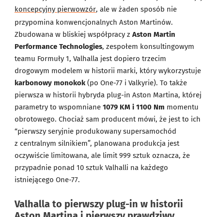
koncepcyjny pierwowzór
, ale w żaden sposób nie
przypomina konwencjonalnych Aston Martinów.
Zbudowana w bliskiej współpracy z
Aston Martin
Performance Technologies
, zespołem konsultingowym
teamu Formuły 1, Valhalla jest dopiero trzecim
drogowym modelem w historii marki, który wykorzystuje
karbonowy monokok
(po One-77 i Valkyrie). To także
pierwsza w historii hybryda plug-in Aston Martina, której
parametry to wspomniane
1079 KM i 1100 Nm
momentu
obrotowego. Chociaż sam producent mówi, że jest to ich
“pierwszy seryjnie produkowany supersamochód
z centralnym silnikiem”, planowana produkcja jest
oczywiście limitowana, ale limit 999 sztuk oznacza, że
przypadnie ponad 10 sztuk Valhalli na każdego
istniejącego One-77.
Valhalla to pierwszy plug-in w historii
Aston Martina i pierwszy prawdziwy