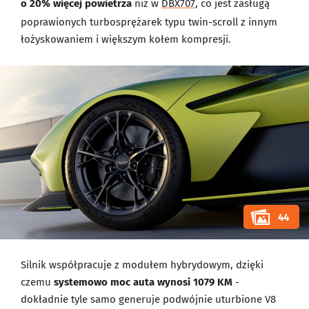
o 20% więcej powietrza
niż w
DBX707
, co jest zasługą
poprawionych turbosprężarek typu twin-scroll z innym
łożyskowaniem i większym kołem kompresji.
44
Silnik współpracuje z modułem hybrydowym, dzięki
czemu
systemowo moc auta wynosi 1079 KM
-
dokładnie tyle samo generuje podwójnie uturbione V8