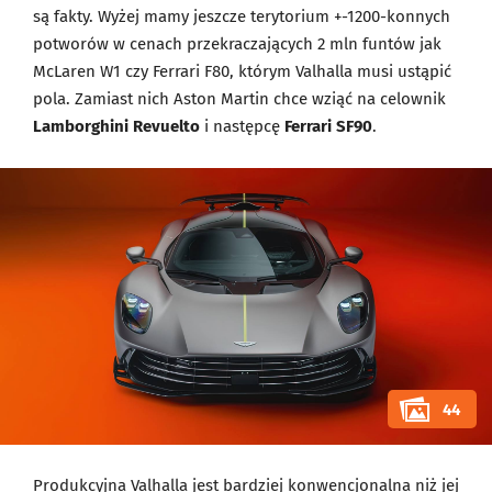
są fakty. Wyżej mamy jeszcze terytorium +-1200-konnych
potworów w cenach przekraczających 2 mln funtów jak
McLaren W1 czy Ferrari F80, którym Valhalla musi ustąpić
pola. Zamiast nich Aston Martin chce wziąć na celownik
Lamborghini Revuelto
i następcę
Ferrari SF90
.
44
Produkcyjna Valhalla jest bardziej konwencjonalna niż jej