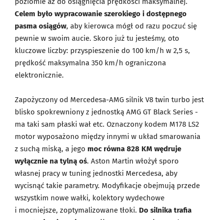
poziomie aż do osiągnięcia prędkości maksymalnej.
Celem było wypracowanie szerokiego i dostępnego
pasma osiągów
, aby kierowca mógł od razu poczuć się
pewnie w swoim aucie. Skoro już tu jesteśmy, oto
kluczowe liczby: przyspieszenie do 100 km/h w 2,5 s,
prędkość maksymalna 350 km/h ograniczona
elektronicznie.
Zapożyczony od Mercedesa-AMG silnik V8 twin turbo jest
blisko spokrewniony z jednostką AMG GT Black Series -
ma taki sam płaski wał etc. Oznaczony kodem M178 LS2
motor wyposażono między innymi w układ smarowania
z suchą miską, a jego
moc równa 828 KM wędruje
wyłącznie na tylną oś
. Aston Martin włożył sporo
własnej pracy w tuning jednostki Mercedesa, aby
wycisnąć takie parametry. Modyfikacje obejmują przede
wszystkim nowe wałki, kolektory wydechowe
i mocniejsze, zoptymalizowane tłoki.
Do silnika trafia