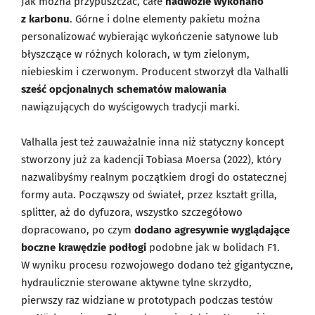
Jak można przypuszczać, całe
nadwozie wykonano
z karbonu
. Górne i dolne elementy pakietu można
personalizować wybierając wykończenie satynowe lub
błyszczące w różnych kolorach, w tym zielonym,
niebieskim i czerwonym. Producent stworzył dla Valhalli
sześć opcjonalnych schematów malowania
nawiązujących do wyścigowych tradycji marki.
Valhalla jest też zauważalnie inna niż statyczny koncept
stworzony już za kadencji Tobiasa Moersa (2022), który
nazwalibyśmy realnym początkiem drogi do ostatecznej
formy auta. Począwszy od świateł, przez kształt grilla,
splitter, aż do dyfuzora, wszystko szczegółowo
dopracowano, po czym
dodano agresywnie wyglądające
boczne krawędzie podłogi
podobne jak w bolidach F1.
W wyniku procesu rozwojowego dodano też gigantyczne,
hydraulicznie sterowane aktywne tylne skrzydło,
pierwszy raz widziane w prototypach podczas testów