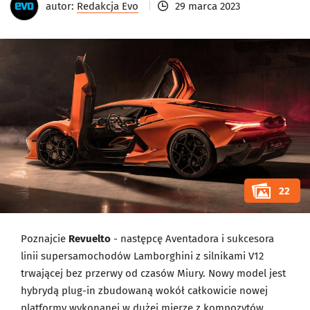
autor:
Redakcja Evo
29 marca 2023
22
Poznajcie
Revuelto
- następcę Aventadora i sukcesora
linii supersamochodów Lamborghini z silnikami V12
trwającej bez przerwy od czasów Miury. Nowy model jest
hybrydą plug-in zbudowaną wokół całkowicie nowej
platformy wykonanej w dużej mierze z kompozytów.