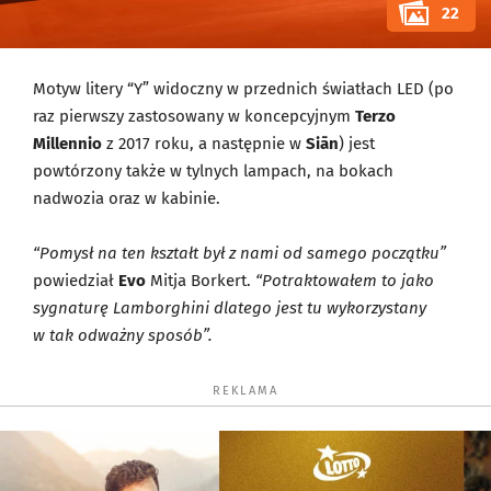
22
Motyw litery “Y” widoczny w przednich światłach LED (po
raz pierwszy zastosowany w koncepcyjnym
Terzo
Millennio
z 2017 roku, a następnie w
Siān
) jest
powtórzony także w tylnych lampach, na bokach
nadwozia oraz w kabinie.
“Pomysł na ten kształt był z nami od samego początku”
powiedział
Evo
Mitja Borkert.
“Potraktowałem to jako
sygnaturę Lamborghini dlatego jest tu wykorzystany
w tak odważny sposób”.
REKLAMA