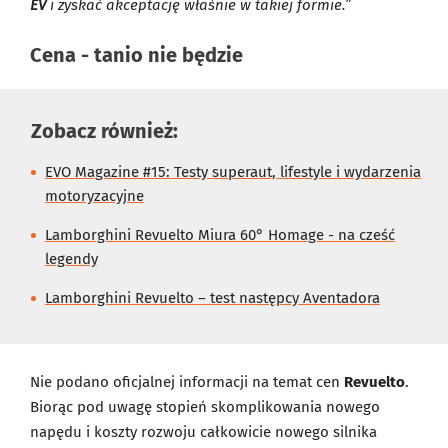
EV
i zyskać akceptację właśnie w takiej formie.”
Cena - tanio nie będzie
Zobacz również:
EVO Magazine #15: Testy superaut, lifestyle i wydarzenia
motoryzacyjne
Lamborghini Revuelto Miura 60° Homage - na cześć
legendy
Lamborghini Revuelto – test następcy Aventadora
Nie podano oficjalnej informacji na temat cen
Revuelto
.
Biorąc pod uwagę stopień skomplikowania nowego
napędu i koszty rozwoju całkowicie nowego silnika