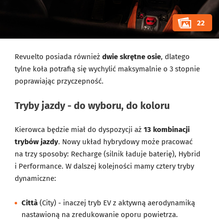
22
Revuelto posiada również
dwie skrętne osie
, dlatego
tylne koła potrafią się wychylić maksymalnie o 3 stopnie
poprawiając przyczepność.
Tryby jazdy - do wyboru, do koloru
Kierowca będzie miał do dyspozycji aż
13 kombinacji
trybów jazdy
. Nowy układ hybrydowy może pracować
na trzy sposoby: Recharge (silnik ładuje baterię), Hybrid
i Performance. W dalszej kolejności mamy cztery tryby
dynamiczne:
Città
(City) - inaczej tryb EV z aktywną aerodynamiką
nastawioną na zredukowanie oporu powietrza.