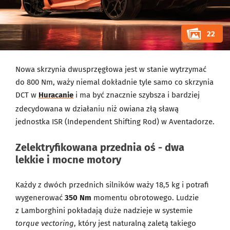
22
Nowa skrzynia dwusprzęgłowa jest w stanie wytrzymać
do 800 Nm, waży niemal dokładnie tyle samo co skrzynia
DCT w
Huracanie
i ma być znacznie szybsza i bardziej
zdecydowana w działaniu niż owiana złą sławą
jednostka ISR (Independent Shifting Rod) w Aventadorze.
Zelektryfikowana przednia oś - dwa
lekkie i mocne motory
Każdy z dwóch przednich silników waży 18,5 kg i potrafi
wygenerować
350 Nm
momentu obrotowego. Ludzie
z Lamborghini pokładają duże nadzieje w systemie
torque vectoring
, który jest naturalną zaletą takiego