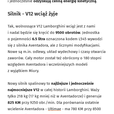
i jednocześnie
odzyskują cenną energię kinetyczną
.
Silnik - V12 wciąż żyje
Tak, wolnossące V12 Lamborghini wciąż jest z nami
i nadal będzie się kręcić do
9500 obrotów
. Jednostka
o pojemności
6.5 litra
oznaczona kodem L545 wywodzi
się z silnika Aventadora, ale z licznymi modyfikacjami.
Nowe są m.in. odlewy, układ wydechowy i czasy otwarcia
zaworów. Cały motor został też obrócony o 180 stopni
względem Aventadora i wcześniejszych modeli
z wyjątkiem Miury.
Nowy silnik spalinowy to
najlżejsze i jednocześnie
najmocniejsze V12
w całej historii Lamborghini. Waży
tylko 218 kg (17 kg mniej niż w Aventadorze) i generuje
825 KM
przy 9250 obr./min. Dla porównania ostatnie
wcielenie Aventadora -
Ultimae
- ma 780 KM przy 8500