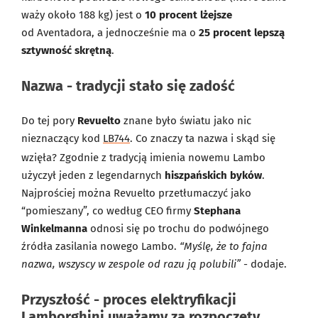
waży około 188 kg) jest o
10 procent lżejsze
od Aventadora, a jednocześnie ma o
25 procent lepszą
sztywność skrętną
.
Nazwa - tradycji stało się zadość
Do tej pory
Revuelto
znane było światu jako nic
nieznaczący kod
LB744
. Co znaczy ta nazwa i skąd się
wzięła? Zgodnie z tradycją imienia nowemu Lambo
użyczył jeden z legendarnych
hiszpańskich byków
.
Najprościej można Revuelto przetłumaczyć jako
“pomieszany”, co według CEO firmy
Stephana
Winkelmanna
odnosi się po trochu do podwójnego
źródła zasilania nowego Lambo.
“Myślę, że to fajna
nazwa, wszyscy w zespole od razu ją polubili”
- dodaje.
Przyszłość - proces elektryfikacji
Lamborghini uważamy za rozpoczęty