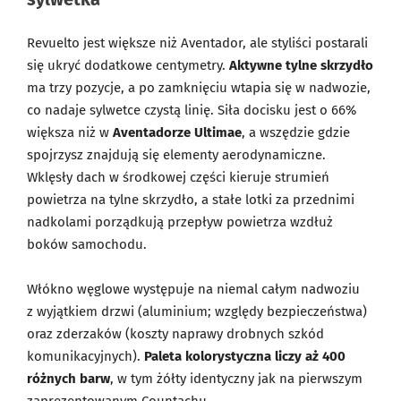
Revuelto jest większe niż Aventador, ale styliści postarali
się ukryć dodatkowe centymetry.
Aktywne tylne skrzydło
ma trzy pozycje, a po zamknięciu wtapia się w nadwozie,
co nadaje sylwetce czystą linię. Siła docisku jest o 66%
większa niż w
Aventadorze Ultimae
, a wszędzie gdzie
spojrzysz znajdują się elementy aerodynamiczne.
Wklęsły dach w środkowej części kieruje strumień
powietrza na tylne skrzydło, a stałe lotki za przednimi
nadkolami porządkują przepływ powietrza wzdłuż
boków samochodu.
Włókno węglowe występuje na niemal całym nadwoziu
z wyjątkiem drzwi (aluminium; względy bezpieczeństwa)
oraz zderzaków (koszty naprawy drobnych szkód
komunikacyjnych).
Paleta kolorystyczna liczy aż 400
różnych barw
, w tym żółty identyczny jak na pierwszym