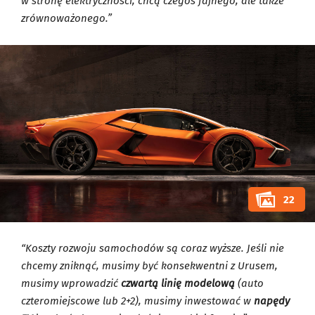
w stronę elektryczności; chcą czegoś fajnego, ale także
zrównoważonego.”
22
“Koszty rozwoju samochodów są coraz wyższe. Jeśli nie
chcemy zniknąć, musimy być konsekwentni z Urusem,
musimy wprowadzić
czwartą linię modelową
(auto
czteromiejscowe lub 2+2), musimy inwestować w
napędy