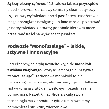
Są
trzy ekrany cyfrowe
: 12,3-calowa tablica przyrządów
przed kierowcą, 8,4-calowy centralny ekran dotykowy
i 9,1-calowy wyświetlacz przed pasażerem. Pasażerowie
mogą obsługiwać nawigację lub inne media i przesuwać
je na wyświetlacz kierowcy; podobnie kierowca może
przesuwać treści na wyświetlacz pasażera.
Podwozie “Monofuselage” - lekkie,
sztywne i innowacyjne
Pod ekspresyjną bryłą Revuelto kryje się
monokok
z włókna węglowego
, który w Lamborghini nazywają
“Monofuselage”. Karbonowe monokoki to nic
niezwykłego w tej klasie, ale innowacyjnym dodatkiem
jest wykonana z włókien węglowych przednia rama
pomocnicza. Nawet
Rimac Nevera
z całą swoją
technologią ma z przodu i z tyłu aluminiowe ramy
pomocnicze i struktury zderzeniowe.