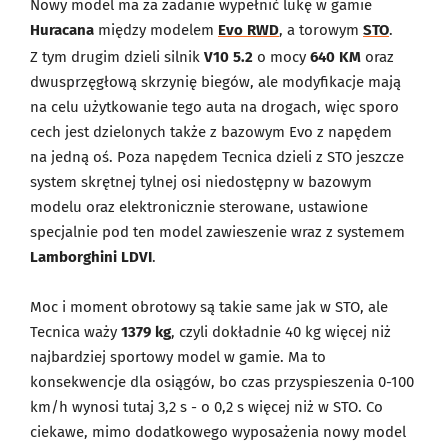
Nowy model ma za zadanie wypełnić lukę w gamie
Huracana
między modelem
Evo RWD
, a torowym
STO
.
Z tym drugim dzieli silnik
V10 5.2
o mocy
640 KM
oraz
dwusprzęgłową skrzynię biegów, ale modyfikacje mają
na celu użytkowanie tego auta na drogach, więc sporo
cech jest dzielonych także z bazowym Evo z napędem
na jedną oś. Poza napędem Tecnica dzieli z STO jeszcze
system skrętnej tylnej osi niedostępny w bazowym
modelu oraz elektronicznie sterowane, ustawione
specjalnie pod ten model zawieszenie wraz z systemem
Lamborghini LDVI
.
Moc i moment obrotowy są takie same jak w STO, ale
Tecnica waży
1379 kg
, czyli dokładnie 40 kg więcej niż
najbardziej sportowy model w gamie. Ma to
konsekwencje dla osiągów, bo czas przyspieszenia 0-100
km/h wynosi tutaj 3,2 s - o 0,2 s więcej niż w STO. Co
ciekawe, mimo dodatkowego wyposażenia nowy model