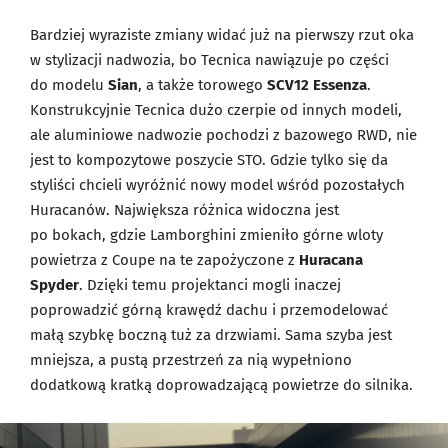
Bardziej wyraziste zmiany widać już na pierwszy rzut oka
w stylizacji nadwozia, bo Tecnica nawiązuje po części
do modelu
Sian
, a także torowego
SCV12 Essenza
.
Konstrukcyjnie Tecnica dużo czerpie od innych modeli,
ale aluminiowe nadwozie pochodzi z bazowego RWD, nie
jest to kompozytowe poszycie STO. Gdzie tylko się da
styliści chcieli wyróżnić nowy model wśród pozostałych
Huracanów. Największa różnica widoczna jest
po bokach, gdzie Lamborghini zmieniło górne wloty
powietrza z Coupe na te zapożyczone z
Huracana
Spyder
. Dzięki temu projektanci mogli inaczej
poprowadzić górną krawędź dachu i przemodelować
małą szybkę boczną tuż za drzwiami. Sama szyba jest
mniejsza, a pustą przestrzeń za nią wypełniono
dodatkową kratką doprowadzającą powietrze do silnika.