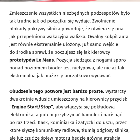
Zmieszczenie wszystkich niezbędnych podzespołów było
tak trudne jak od początku się wydaje. Zwolnienie
blokady pokrywy silnika powoduje, że otwiera się ona
jak przepełniona wakacyjna walizka. Owalny kokpit auta
jest równie ekstremalnie ułożony. Już samo wejście
do środka sprawi, że poczujesz się jak kierowcy
prototypów Le Mans
. Pozycja siedząca z nogami sporo
ponad poziomem bioder jest nietypowa, ale nie aż tak
ekstremalna jak może się początkowo wydawać.
Obudzenie tego potwora jest bardzo proste.
Wystarczy
dwukrotnie wdusić umieszczony na kierownicy przycisk
“Engine Start/Stop”
, aby włączyła się pokładowa
elektronika, a potem przytrzymać hamulec i nacisnąć
po raz trzeci. Kask, kominiarka i zatyczki do uszu, przez
które słyszę komunikaty radiowe, tłumią odgłosy silnika,
ale już czuć że śpiew motoru będzie główną atrakcją