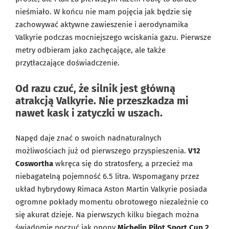
nieśmiało. W końcu nie mam pojęcia jak będzie się
zachowywać aktywne zawieszenie i aerodynamika
Valkyrie podczas mocniejszego wciskania gazu. Pierwsze
metry odbieram jako zachęcające, ale także
przytłaczające doświadczenie.
Od razu czuć, że silnik jest główną
atrakcją Valkyrie. Nie przeszkadza mi
nawet kask i zatyczki w uszach.
Napęd daje znać o swoich nadnaturalnych
możliwościach już od pierwszego przyspieszenia.
V12
Coswortha
wkręca się do stratosfery, a przecież ma
niebagatelną pojemność 6.5 litra. Wspomagany przez
układ hybrydowy Rimaca Aston Martin Valkyrie posiada
ogromne pokłady momentu obrotowego niezależnie co
się akurat dzieje. Na pierwszych kilku biegach można
świadomie poczuć jak opony
Michelin Pilot Sport Cup 2