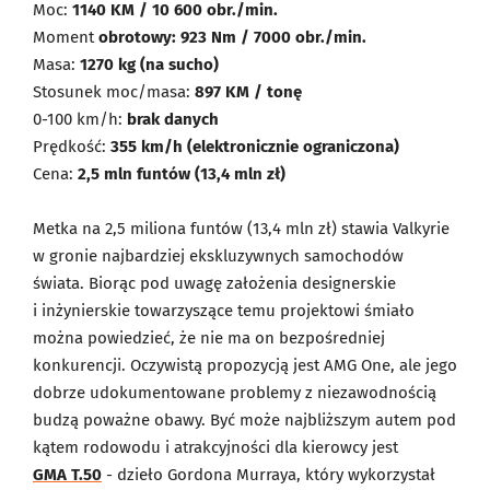
Moc:
1140 KM / 10 600 obr./min.
Moment
obrotowy: 923 Nm / 7000 obr./min.
Masa:
1270 kg (na sucho)
Stosunek moc/masa:
897 KM / tonę
0-100 km/h:
brak danych
Prędkość:
355 km/h (elektronicznie ograniczona)
Cena:
2,5 mln funtów (13,4 mln zł)
Metka na 2,5 miliona funtów (13,4 mln zł) stawia Valkyrie
w gronie najbardziej ekskluzywnych samochodów
świata. Biorąc pod uwagę założenia designerskie
i inżynierskie towarzyszące temu projektowi śmiało
można powiedzieć, że nie ma on bezpośredniej
konkurencji. Oczywistą propozycją jest AMG One, ale jego
dobrze udokumentowane problemy z niezawodnością
budzą poważne obawy. Być może najbliższym autem pod
kątem rodowodu i atrakcyjności dla kierowcy jest
GMA T.50
- dzieło Gordona Murraya, który wykorzystał