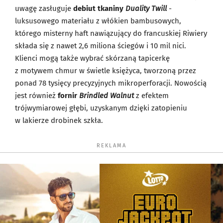
uwagę zasługuje
debiut tkaniny
Duality Twill
-
luksusowego materiału z włókien bambusowych,
którego misterny haft nawiązujący do francuskiej Riwiery
składa się z nawet 2,6 miliona ściegów i 10 mil nici.
Klienci mogą także wybrać skórzaną tapicerkę
z motywem chmur w świetle księżyca, tworzoną przez
ponad 78 tysięcy precyzyjnych mikroperforacji. Nowością
jest również
fornir
Brindled Walnut
z efektem
trójwymiarowej głębi, uzyskanym dzięki zatopieniu
w lakierze drobinek szkła.
REKLAMA