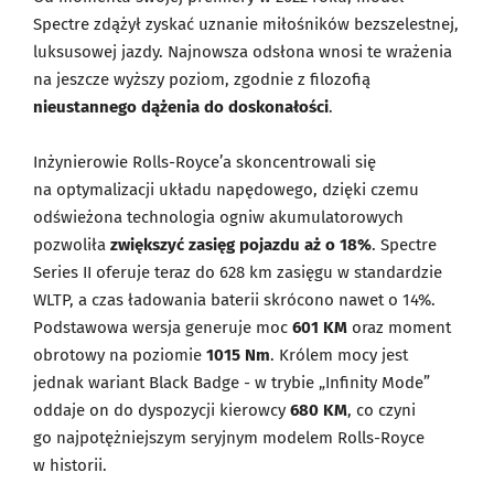
Spectre zdążył zyskać uznanie miłośników bezszelestnej,
luksusowej jazdy. Najnowsza odsłona wnosi te wrażenia
na jeszcze wyższy poziom, zgodnie z filozofią
nieustannego dążenia do doskonałości
.
Inżynierowie Rolls-Royce’a skoncentrowali się
na optymalizacji układu napędowego, dzięki czemu
odświeżona technologia ogniw akumulatorowych
pozwoliła
zwiększyć zasięg pojazdu aż o 18%
. Spectre
Series II oferuje teraz do 628 km zasięgu w standardzie
WLTP, a czas ładowania baterii skrócono nawet o 14%.
Podstawowa wersja generuje moc
601 KM
oraz moment
obrotowy na poziomie
1015 Nm
. Królem mocy jest
jednak wariant Black Badge - w trybie „Infinity Mode”
oddaje on do dyspozycji kierowcy
680 KM
, co czyni
go najpotężniejszym seryjnym modelem Rolls-Royce
w historii.