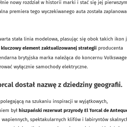
ie nowy rozdział w historii marki i stać się jej pierwszy
lna premiera tego wyczekiwanego auta została zaplanow
arta stała linia modelowa, plasując się obok takich ikon 
o
kluczowy element zaktualizowanej strategii
producenta
egendarna brytyjska marka należąca do koncernu Volkswag
erować wyłącznie samochody elektryczne.
cal dostał nazwę z dziedziny geografii.
 polegającą na szukaniu inspiracji w wyjątkowych,
niem był
hiszpański rezerwat przyrody El Torcal de Antequ
m wapiennych, spektakularnych klifów i labiryntów skalnyc