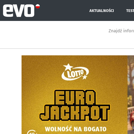
AKTUALNOŚCI
TES
Znajdź info