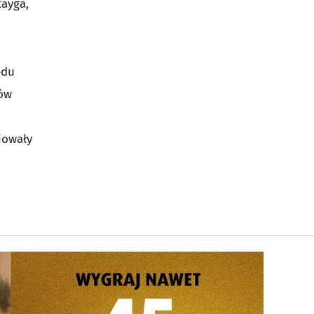
tayga,
ędu
łów
iowały