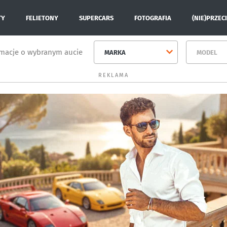
TY
FELIETONY
SUPERCARS
FOTOGRAFIA
(NIE)PRZEC
rmacje o wybranym aucie
MARKA
MODEL
REKLAMA