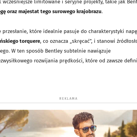
k wcześniejsze limitowane i seryjne projekty, takie jak Ben
gę oraz majestat tego surowego krajobrazu
.
e przesłanie, które idealnie pasuje do charakterystyki nap
ińskiego torquere
, co oznacza „skręcać”, i stanowi źródłos
ego. W ten sposób Bentley subtelnie nawiązuje
zwysiłkowego rozwijania prędkości, które od zawsze defin
REKLAMA