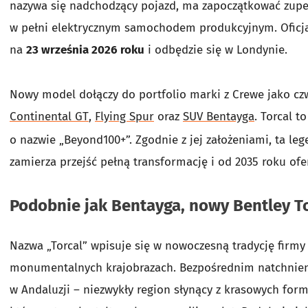
nazywa się nadchodzący pojazd, ma zapoczątkować zupełn
w pełni elektrycznym samochodem produkcyjnym. Oficja
na
23 września 2026 roku
i odbędzie się w Londynie.
Nowy model dołączy do portfolio marki z Crewe jako czw
Continental GT
,
Flying Spur
oraz
SUV Bentayga
. Torcal t
o nazwie „Beyond100+”. Zgodnie z jej założeniami, ta l
zamierza przejść pełną transformację i od 2035 roku of
Podobnie jak Bentayga, nowy Bentley Tor
Nazwa „Torcal” wpisuje się w nowoczesną tradycję firmy
monumentalnych krajobrazach. Bezpośrednim natchnie
w Andaluzji – niezwykły region słynący z krasowych for