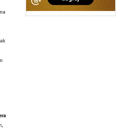
m
ana
jak
en
era
h,