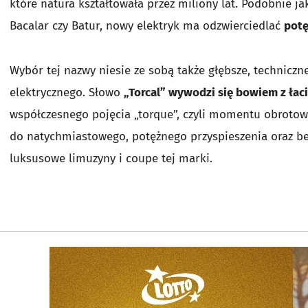
które natura kształtowała przez miliony lat. Podobnie ja
Bacalar czy Batur, nowy elektryk ma odzwierciedlać
potę
Wybór tej nazwy niesie ze sobą także głębsze, techniczn
elektrycznego. Słowo
„Torcal” wywodzi się bowiem z łac
współczesnego pojęcia „torque”, czyli momentu obrotow
do natychmiastowego, potężnego przyspieszenia oraz be
luksusowe limuzyny i coupe tej marki.