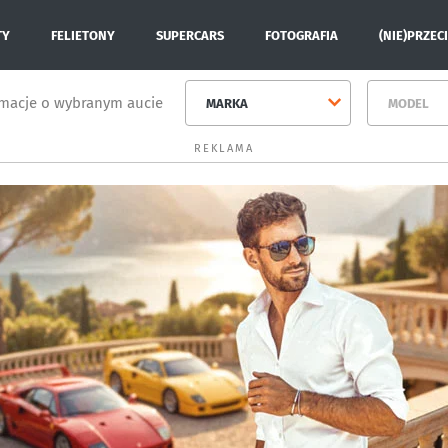
TY
FELIETONY
SUPERCARS
FOTOGRAFIA
(NIE)PRZEC
rmacje o wybranym aucie
MARKA
MODEL
REKLAMA