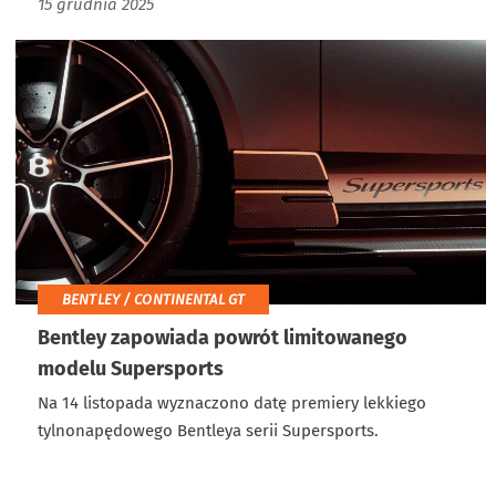
15 grudnia 2025
BENTLEY / CONTINENTAL GT
Bentley zapowiada powrót limitowanego
modelu Supersports
Na 14 listopada wyznaczono datę premiery lekkiego
tylnonapędowego Bentleya serii Supersports.