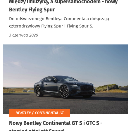
Między limuzyną, a supersamochodem - nowy
Bentley Flying Spur
Do odświeżonego Bentleya Continentala dołączają
czterodrzwiowy Flying Spur i Flying Spur S.
3 czerwca 2026
BENTLEY / CONTINENTAL GT
Nowy Bentley Continental GT S i GTC S -