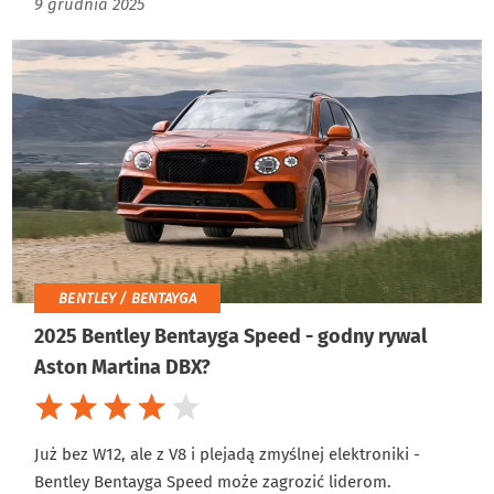
9 grudnia 2025
BENTLEY / BENTAYGA
2025 Bentley Bentayga Speed - godny rywal
Aston Martina DBX?
Już bez W12, ale z V8 i plejadą zmyślnej elektroniki -
Bentley Bentayga Speed może zagrozić liderom.