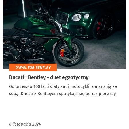
DIAVEL FOR BENTLEY
Ducati i Bentley - duet egzotyczny
Od przeszło 100 lat światy aut i motocykli romansują ze
sobą. Ducati z Bentleyem spotykają się po raz pierwszy.
6 listopada 2024