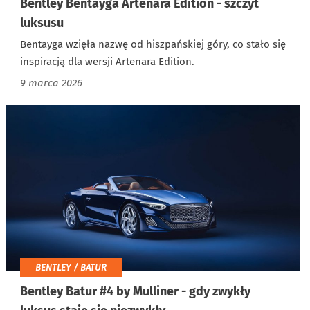
Bentley Bentayga Artenara Edition - szczyt
luksusu
Bentayga wzięła nazwę od hiszpańskiej góry, co stało się
inspiracją dla wersji Artenara Edition.
9 marca 2026
BENTLEY / BATUR
Bentley Batur #4 by Mulliner - gdy zwykły