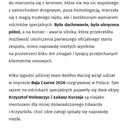
do mierzenia się z terenem, która nie ma nic wspólnego
z samochodem drogowym, poza homologacją, mierzyła
się z magią trudnego rajdu, ale i bezlitosnym wymiarem
odcinków specjalnych.
Było dachowanie, była ukręcona
półoś
, a na koniec - awaria silnika, która przekreśliła
możliwość ukończenia pierwszego oficjalnego startu
zespołu, mimo naprawdę niezłych wyników
na przestrzeni kilku dni zmagań i tysięcy przejechanych
kilometrów oesowych.
Kilka tygodni później team RedFox Racing wziął udział
w imprezie
Baja Czarne 2026
rozgrywanej w Polsce. Tym
razem na odcinkach specjalnych pojawiły się dwie ekipy.
Krzysztof Hołowczyc i Łukasz Kurzeja
są niejako
mentorami dla mniej doświadczonego Edwarda
i Krzysztofa, choć obie załogi spisały się naprawdę
nieźle.