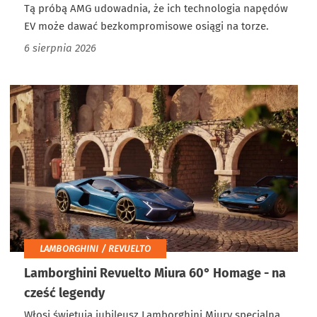
Tą próbą AMG udowadnia, że ich technologia napędów
EV może dawać bezkompromisowe osiągi na torze.
6 sierpnia 2026
LAMBORGHINI / REVUELTO
Lamborghini Revuelto Miura 60° Homage - na
cześć legendy
Włosi świętują jubileusz Lamborghini Miury specjalną,