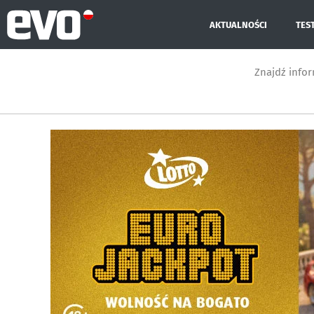
AKTUALNOŚCI
TES
Znajdź info