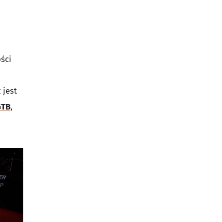
ści
 jest
GTB
,