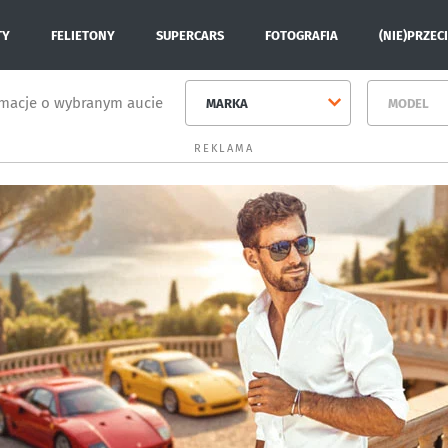
TY
FELIETONY
SUPERCARS
FOTOGRAFIA
(NIE)PRZEC
rmacje o wybranym aucie
MARKA
MODEL
REKLAMA