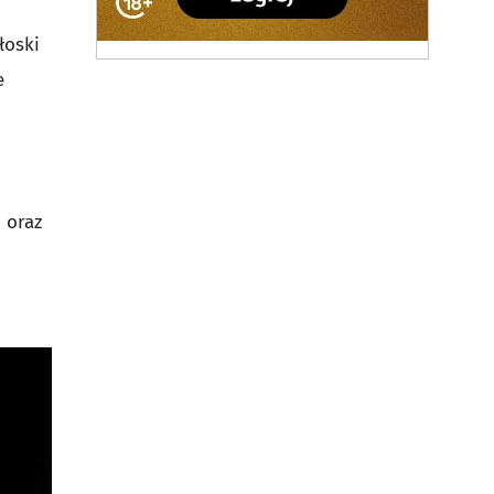
łoski
e
i
oraz