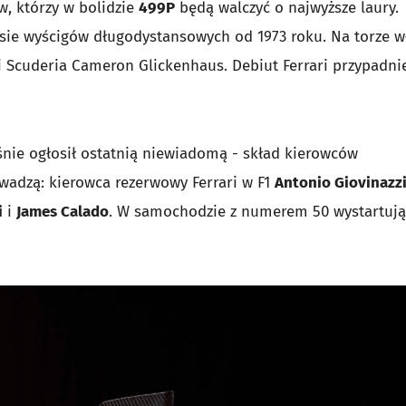
w, którzy w bolidzie
499P
będą walczyć o najwyższe laury.
lasie wyścigów długodystansowych od 1973 roku. Na torze w
i Scuderia Cameron Glickenhaus. Debiut Ferrari przypadni
śnie ogłosił ostatnią niewiadomą - skład kierowców
wadzą: kierowca rezerwowy Ferrari w F1
Antonio Giovinazz
i
i
James Calado
. W samochodzie z numerem 50 wystartują