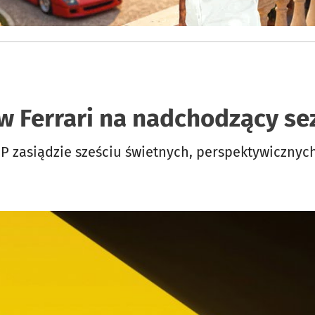
w Ferrari na nadchodzący s
9P zasiądzie sześciu świetnych, perspektywicznyc