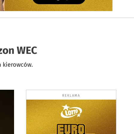
ezon WEC
h kierowców.
REKLAMA