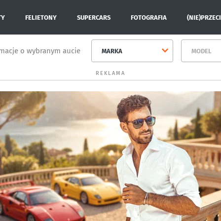
TY
FELIETONY
SUPERCARS
FOTOGRAFIA
(NIE)PRZEC
rmacje o wybranym aucie
MARKA
MODEL
REKLAMA