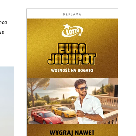
REKLAMA
nco
ie