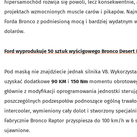
hipersamochód rozwija się powoli, lecz konsekwentnie,
projektach wzmocnionych muscle carów i pikapów. Najn
Forda Bronco z podniesioną mocą i bardziej wydatnym w
dolarów.
Ford wyprodukuje 50 sztuk wyścigowego Bronco Desert 
Pod maską nie znajdziecie jednak silnika V8. Wykorzys
uzyskać dodatkowe
90 KM
i
150 Nm
momentu obrotoweg
głównie z modyfikacji oprogramowania jednostki sterują
poszczególnych podzespołów podnoszące ogólną trwało
intercooler, wymieniony cały dolot i stworzony specjaln
Fabrycznie Bronco Raptor przyspiesza do 100 km/h w 6 
ujawnione.