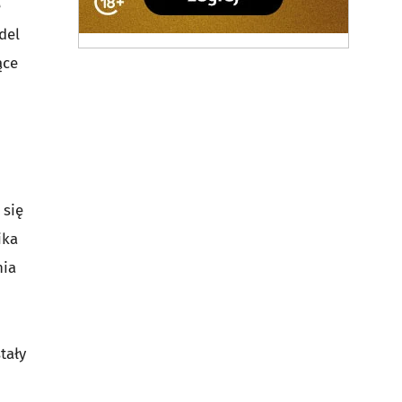
e
del
ące
 się
ika
nia
tały