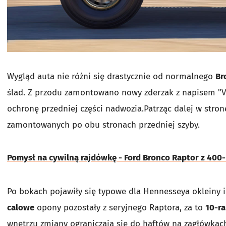
Wygląd auta nie różni się drastycznie od normalnego
Br
ślad. Z przodu zamontowano nowy zderzak z napisem "
ochronę przedniej części nadwozia.Patrząc dalej w stro
zamontowanych po obu stronach przedniej szyby.
Pomysł na cywilną rajdówkę - Ford Bronco Raptor z 40
Po bokach pojawiły się typowe dla Hennesseya okleiny 
calowe
opony pozostały z seryjnego Raptora, za to
10-ra
wnętrzu zmiany ograniczają się do haftów na zagłówka