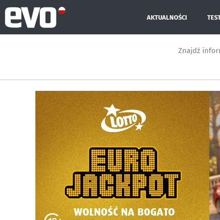
AKTUALNOŚCI
TES
Znajdź info