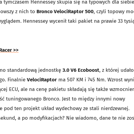
 a tymczasem Hennessey skupia się na typowych dla siebi
owszy z nich to
Bronco VelociRaptor 500
, czyli topowy mo
yglądem. Hennessey wycenił taki pakiet na prawie 33 tysi
Racer >>
tano standardową jednostkę
3.0 V6 Ecoboost
, z której udało
o. Finalnie
VelociRaptor
ma 507 KM i 745 Nm. Wzrost wyn
cej ECU, ale na cenę pakietu składają się także wzmocnie
ść tuningowanego Bronco. Jest to między innymi nowy
ie pod ten projekt układ wydechowy ze stali nierdzewnej.
sekund, a po modyfikacjach? Nie wiadomo, dane te nie zos