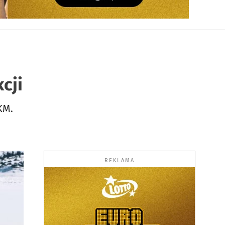
cji
KM.
REKLAMA