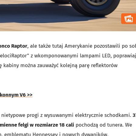
onco Raptor
, ale także tutaj Amerykanie pozostawili po so
VelociRaptor" z wkomponowanymi lampami LED, poprawia
nę kabiny można zauważyć kolejną parę reflektorów
0-konnym V6 >>
i nietypowe progi z wysuwanymi elektrycznie schodkami.
3
mienne felgi w rozmiarze 18 cali
pochodzą od tunera. We
ch, emblematu Hennessey i nowych dywaników.