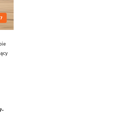
7
bie
jący
7-