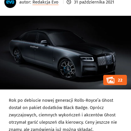
autor:
Redakcja Evo
31 października 2021
22
Rok po debiucie nowej generacji Rolls-Royce’a Ghost
dostał on pakiet dodatków Black Badge. Oprócz
zwyczajowych, ciemnych wykończeń i akcentów Ghost
otrzymał garść ulepszeń dla kierowcy. Ceny jeszcze nie
znamy, ale zamówienia już można składać.