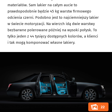
materiałów. Sam lakier na całym aucie to
prawdopodobnie będzie 45 kg warstw firmowego
odcienia czerni. Podobno jest to najciemniejszy lakier
w świecie motoryzacji. Na wierzch idą dwie warstwy
bezbarwne polerowane później na wysoki połysk. To
tylko jeden z 44 tysięcy dostępnych kolorów, a klienci
i tak mogą komponować własne lakiery.
22