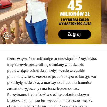
Rzecz w tym, że Black Badge to coś więcej niż stylistyka.
Inżynierowie postarali się o zmiany w podwoziu
poprawiające odczucia z jazdy. Przede wszystkim
pneumatyczne zawieszenie potrafi aktywnie korygować
przechyły nadwozia, a martwy skok pedału hamulca
został skorygowany i ma teraz lepsze czucie.
Po wybraniu trybu ‘Low’ w okolicy pokrętła skrzyni
biegów, a zmieni się ton wydechu na bardziej męski,
skrzynia będzie szybciej zmieniać przełożenia przy