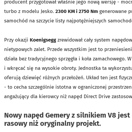
producent przygotował właśnie jego nową wersję - mocni
turbo z modelu Jesko.
2300 KM i 2750 Nm
generowane pr
samochód na szczycie listy najpotężniejszych samochod
Przy okazji
Koenigsegg
zrewidował cały system napędowy
nietypowych zalet. Przede wszystkim jest to przeniesie
działa bez tradycyjnego sprzęgła i koła zamachowego. W 
i wkręcać się na wysokie obroty. Jednostka ta wykorzyst
oferują dziewięć różnych przełożeń. Układ ten jest fizy
- to cecha szczególnie istotna w ograniczonej przestrzen
angażujący dla kierowcy niż napęd Direct Drive zastosow
Nowy napęd Gemery z silnikiem V8 jest l
rasowy niż oryginalny projekt.