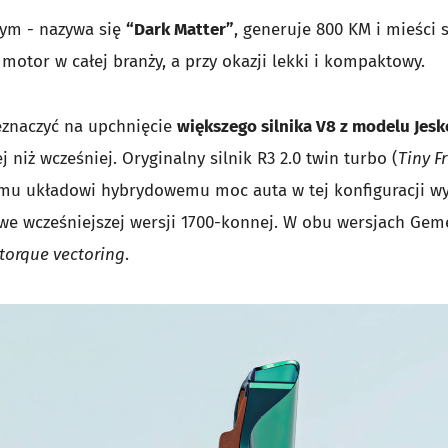
dnym - nazywa się
“Dark Matter”
, generuje 800 KM i mieści s
otor w całej branży, a przy okazji lekki i kompaktowy.
eznaczyć na upchnięcie
większego silnika V8 z modelu Jesk
niż wcześniej. Oryginalny silnik R3 2.0 twin turbo (
Tiny F
emu układowi hybrydowemu moc auta w tej konfiguracji w
iż we wcześniejszej wersji 1700-konnej. W obu wersjach Gem
torque vectoring
.