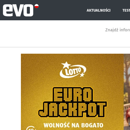
AKTUALNOŚCI
TES
Znajdź info