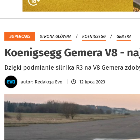
SUPERCARS
STRONA GŁÓWNA
KOENIGSEGG
GEMERA
Koenigsegg Gemera V8 - na
Dzięki podmianie silnika R3 na V8 Gemera zdob
autor:
Redakcja Evo
12 lipca 2023