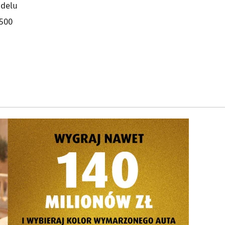
odelu
7500