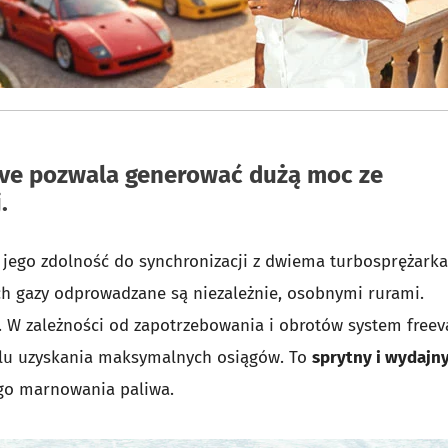
ve pozwala generować dużą moc ze
.
st jego zdolność do synchronizacji z dwiema turbosprężark
ch gazy odprowadzane są niezależnie, osobnymi rurami.
ra. W zależności od zapotrzebowania i obrotów system freev
celu uzyskania maksymalnych osiągów. To
sprytny i wydajn
go marnowania paliwa.