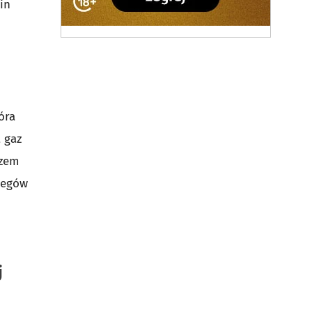
in
tóra
 gaz
azem
biegów
j