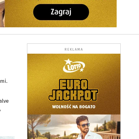
REKLAMA
ami.
alve
y