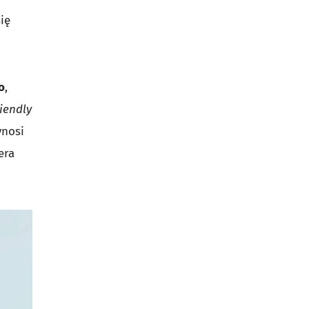
ię
o
,
riendly
ynosi
era