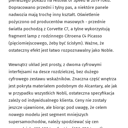
pierwszego pokazu na Festival of Speed w 2019 roku.
Dopracowano przedni i tylny pas, a niektóre panele
nadwozia mają trochę inny kształt. Oświetlenie
pożyczono od producentów masowych - przednie
światła pochodzą z Corvette C7, a tylne wykorzystują
fragment lamp z rodzinnego Citroena C4 Picasso
(pięciomiejscowego, żeby być ścisłym). Ważne, że
ostateczny efekt jest łatwo rozpoznawalny jako Noble.
Wewnątrz układ jest prosty, z dwoma cyfrowymi
interfejsami na desce rozdzielczej, bez dużego
cyfrowego zestawu wskaźników. Znaczna część wnętrza
jest pokryta materiałem podobnym do Alcantary, ale jak
w przypadku wszystkich Nobli, ostateczna specyfikacja
zależy od indywidualnego klienta. Ceny nie zostały
jeszcze ujawnione, ale biorąc pod uwagę, że celem
nowego modelu jest segment mniejszych
supersamochodów, należy spodziewać się cen