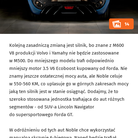
14
Kolejną zasadniczą zmianą jest silnik, bo znane z M600
V8 produkcji Volvo i Yamahy nie będzie zastosowane
w M500. Do mniejszego modelu trafi odpowiednio
mniejszy motor 3.5 V6 Ecoboost kupowany od Forda. Nie
znamy jeszcze ostatecznej mocy auta, ale Noble celuje
w 550-560 KM, co uplasuje go w górnych zakresach mocy
jaką ten silnik jest w stanie osiągnąć. Dodajmy, że to
szeroko stosowana jednostka trafiająca do aut różnych
segmentów - od SUV-a Lincoln Navigator
do supersportowego Forda GT.
W odróżnieniu od tych aut Noble chce wykorzystać
manualną skrzynię 6-biegową. Napęd będzie trafiał