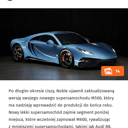
14
Po długim okresie ciszy, Noble ujawnił zaktualizowaną
wersję swojego nowego supersamochodu M500, który
ma nadzieję wprowadzić do produkcji do końca roku.
Nowy lekki supersamochód zajmie segment poniżej
miejsca, które wcześniej zajmował M600, rywalizując
z mniejszymi supersamochodami, takimi jak Audi R8,