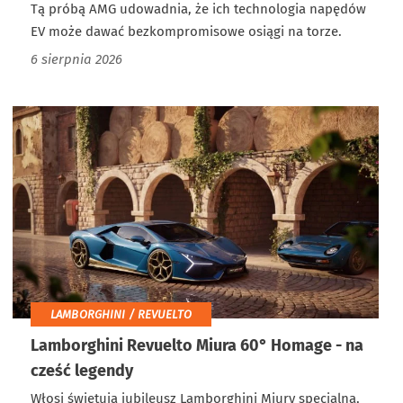
Tą próbą AMG udowadnia, że ich technologia napędów
EV może dawać bezkompromisowe osiągi na torze.
6 sierpnia 2026
LAMBORGHINI / REVUELTO
Lamborghini Revuelto Miura 60° Homage - na
cześć legendy
Włosi świętują jubileusz Lamborghini Miury specjalną,