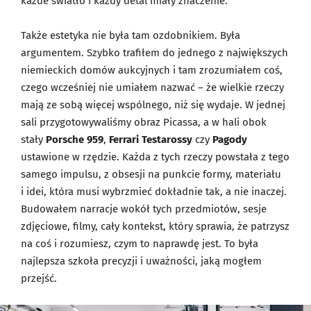
każde światło i każdy detal miały znaczenie.
Także estetyka nie była tam ozdobnikiem. Była
argumentem. Szybko trafiłem do jednego z największych
niemieckich domów aukcyjnych i tam zrozumiałem coś,
czego wcześniej nie umiałem nazwać – że wielkie rzeczy
mają ze sobą więcej wspólnego, niż się wydaje. W jednej
sali przygotowywaliśmy obraz Picassa, a w hali obok
stały
Porsche 959
,
Ferrari Testarossy
czy
Pagody
ustawione w rzędzie. Każda z tych rzeczy powstała z tego
samego impulsu, z obsesji na punkcie formy, materiału
i idei, która musi wybrzmieć dokładnie tak, a nie inaczej.
Budowałem narracje wokół tych przedmiotów, sesje
zdjęciowe, filmy, cały kontekst, który sprawia, że patrzysz
na coś i rozumiesz, czym to naprawdę jest. To była
najlepsza szkoła precyzji i uważności, jaką mogłem
przejść.