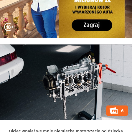
6
Ojciec wpajał we mnie niemiecką motoryzację od dziecka