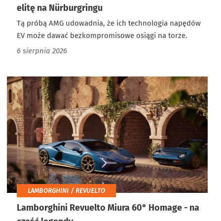
elitę na Nürburgringu
Tą próbą AMG udowadnia, że ich technologia napędów
EV może dawać bezkompromisowe osiągi na torze.
6 sierpnia 2026
LAMBORGHINI / REVUELTO
Lamborghini Revuelto Miura 60° Homage - na