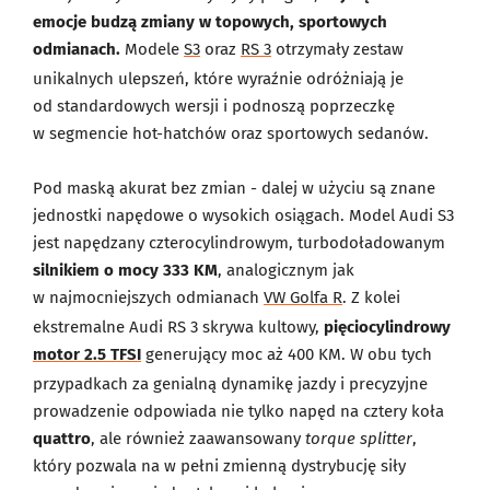
emocje budzą zmiany w topowych, sportowych
odmianach.
Modele
S3
oraz
RS 3
otrzymały zestaw
unikalnych ulepszeń, które wyraźnie odróżniają je
od standardowych wersji i podnoszą poprzeczkę
w segmencie hot-hatchów oraz sportowych sedanów.
Pod maską akurat bez zmian - dalej w użyciu są znane
jednostki napędowe o wysokich osiągach. Model Audi S3
jest napędzany czterocylindrowym, turbodoładowanym
silnikiem o mocy 333 KM
, analogicznym jak
w najmocniejszych odmianach
VW Golfa R
. Z kolei
ekstremalne Audi RS 3 skrywa kultowy,
pięciocylindrowy
motor 2.5 TFSI
generujący moc aż 400 KM. W obu tych
przypadkach za genialną dynamikę jazdy i precyzyjne
prowadzenie odpowiada nie tylko napęd na cztery koła
quattro
, ale również zaawansowany
torque splitter
,
który pozwala na w pełni zmienną dystrybucję siły