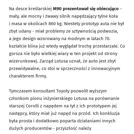
Na desce kreślarskiej
M90 prezentował się obiecująco
-
mały, ale mocny i żwawy silnik napędzający tylne koła
i masa w okolicach 860 kg. Niestety prototyp auta nie był
zbyt udany - miał problemy ze sztywnością podwozia,
a jego design wzorowany na modnym w latach 70.
kształcie klina już wtedy wyglądał trochę przestarzale. Co
gorsza nie było wielkiej wiary w ten projekt od strony
wizerunkowej. Zarząd Lotusa uznał, że auto jest zbyt
przewidywalne, co stoi w sprzeczności z innowacyjnym
charakterem firmy.
Tymczasem konsultant Toyoty pozwolił wyższym
członkom pionu inżynierskiego Lotusa na porównanie
starszej Corolli z napędem na tył z ich prototypem jej
następcy, który miał już napęd na przód. Ich konkluzja
była prosta i dodatkowo poparta działaniami innych
dużych producentów - przyszłość należy