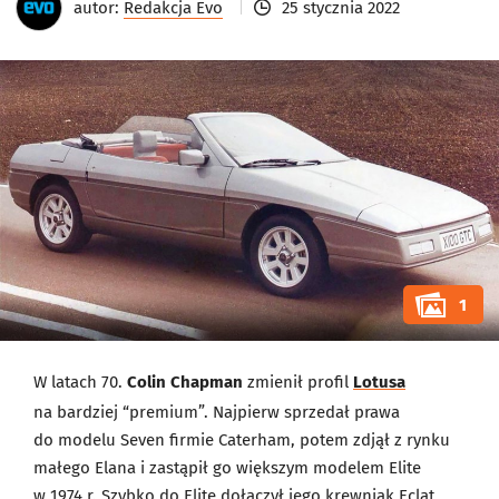
autor:
Redakcja Evo
25 stycznia 2022
1
W latach 70.
Colin Chapman
zmienił profil
Lotusa
na bardziej “premium”. Najpierw sprzedał prawa
do modelu Seven firmie Caterham, potem zdjął z rynku
małego Elana i zastąpił go większym modelem Elite
w 1974 r. Szybko do Elite dołączył jego krewniak Eclat