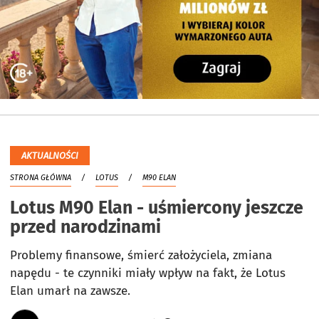
AKTUALNOŚCI
STRONA GŁÓWNA
LOTUS
M90 ELAN
Lotus M90 Elan - uśmiercony jeszcze
przed narodzinami
Problemy finansowe, śmierć założyciela, zmiana
napędu - te czynniki miały wpływ na fakt, że Lotus
Elan umarł na zawsze.