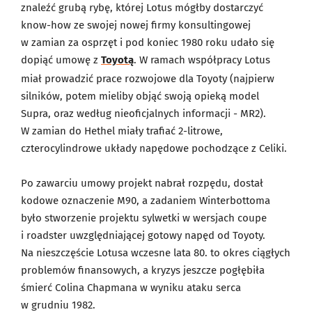
znaleźć grubą rybę, której Lotus mógłby dostarczyć
know-how ze swojej nowej firmy konsultingowej
w zamian za osprzęt i pod koniec 1980 roku udało się
dopiąć umowę z
Toyotą
. W ramach współpracy Lotus
miał prowadzić prace rozwojowe dla Toyoty (najpierw
silników, potem mieliby objąć swoją opieką model
Supra, oraz według nieoficjalnych informacji - MR2).
W zamian do Hethel miały trafiać 2-litrowe,
czterocylindrowe układy napędowe pochodzące z Celiki.
Po zawarciu umowy projekt nabrał rozpędu, dostał
kodowe oznaczenie M90, a zadaniem Winterbottoma
było stworzenie projektu sylwetki w wersjach coupe
i roadster uwzględniającej gotowy napęd od Toyoty.
Na nieszczęście Lotusa wczesne lata 80. to okres ciągłych
problemów finansowych, a kryzys jeszcze pogłębiła
śmierć Colina Chapmana w wyniku ataku serca
w grudniu 1982.