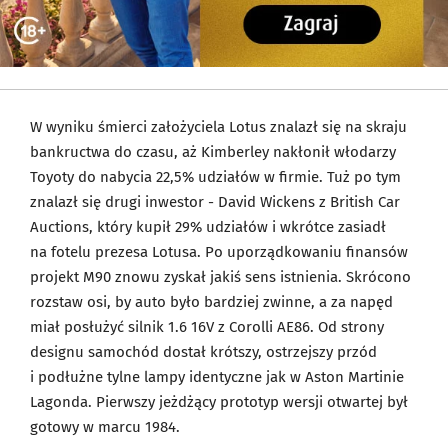
W wyniku śmierci założyciela Lotus znalazł się na skraju
bankructwa do czasu, aż Kimberley nakłonił włodarzy
Toyoty do nabycia 22,5% udziałów w firmie. Tuż po tym
znalazł się drugi inwestor - David Wickens z British Car
Auctions, który kupił 29% udziałów i wkrótce zasiadł
na fotelu prezesa Lotusa. Po uporządkowaniu finansów
projekt M90 znowu zyskał jakiś sens istnienia. Skrócono
rozstaw osi, by auto było bardziej zwinne, a za napęd
miał posłużyć silnik 1.6 16V z Corolli AE86. Od strony
designu samochód dostał krótszy, ostrzejszy przód
i podłużne tylne lampy identyczne jak w Aston Martinie
Lagonda. Pierwszy jeżdżący prototyp wersji otwartej był
gotowy w marcu 1984.