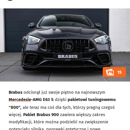
15
Brabus
odcisnął już swoje piętno na najnowszym
Mercedesie
-AMG E63 S
dzięki
pakietowi tuningowemu
"800",
ale teraz ma coś dla tych, którzy pragną czegoś
więcej.
Pakiet Brabus 900
zawiera większy zakres
modyfikacji, które można podzielić na zwiększenie
potencjału silnika, poprawki estetyczne i nowe