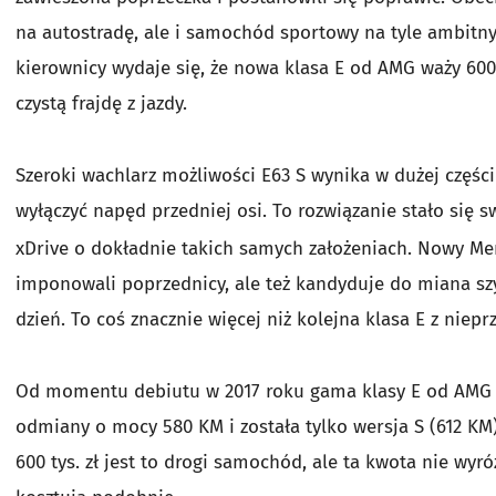
na autostradę, ale i samochód sportowy na tyle ambitny,
kierownicy wydaje się, że nowa klasa E od AMG waży 600 
czystą frajdę z jazdy.
Szeroki wachlarz możliwości E63 S wynika w dużej częśc
wyłączyć napęd przedniej osi. To rozwiązanie stało się 
xDrive o dokładnie takich samych założeniach. Nowy Me
imponowali poprzednicy, ale też kandyduje do miana s
dzień. To coś znacznie więcej niż kolejna klasa E z niep
Od momentu debiutu w 2017 roku gama klasy E od AMG s
odmiany o mocy 580 KM i została tylko wersja S (612 K
600 tys. zł jest to drogi samochód, ale ta kwota nie wyr