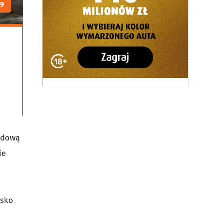
19
ędową
ie
isko