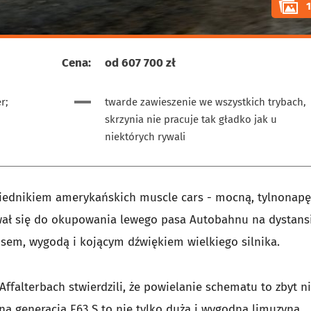
Cena:
od 607 700 zł
r;
twarde zawieszenie we wszystkich trybach,
skrzynia nie pracuje tak gładko jak u
niektórych rywali
iednikiem amerykańskich muscle cars - mocną, tylnonap
wał się do okupowania lewego pasa Autobahnu na dystans
usem, wygodą i kojącym dźwiękiem wielkiego silnika.
Affalterbach stwierdzili, że powielanie schematu to zbyt n
na generacja E63 S to nie tylko duża i wygodna limuzyna