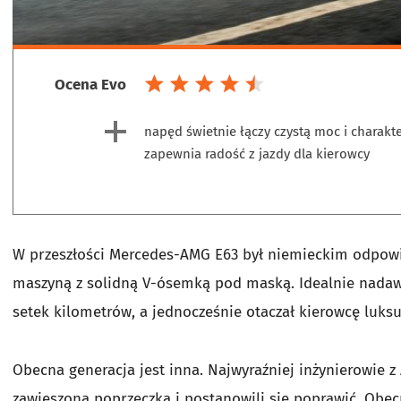
Ocena Evo
napęd świetnie łączy czystą moc i charakte
zapewnia radość z jazdy dla kierowcy
W przeszłości Mercedes-AMG E63 był niemieckim odpow
maszyną z solidną V-ósemką pod maską. Idealnie nada
setek kilometrów, a jednocześnie otaczał kierowcę luks
Obecna generacja jest inna. Najwyraźniej inżynierowie z 
zawieszona poprzeczka i postanowili się poprawić. Obec