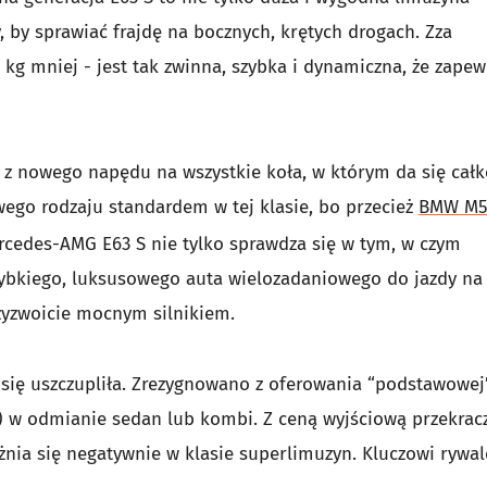
 by sprawiać frajdę na bocznych, krętych drogach. Zza
kg mniej - jest tak zwinna, szybka i dynamiczna, że zapew
i z nowego napędu na wszystkie koła, w którym da się całk
swego rodzaju standardem w tej klasie, bo przecież
BMW M
rcedes-AMG E63 S nie tylko sprawdza się w tym, w czym
zybkiego, luksusowego auta wielozadaniowego do jazdy na
rzyzwoicie mocnym silnikiem.
ię uszczupliła. Zrezygnowano z oferowania “podstawowej
M) w odmianie sedan lub kombi. Z ceną wyjściową przekrac
óżnia się negatywnie w klasie superlimuzyn. Kluczowi rywal