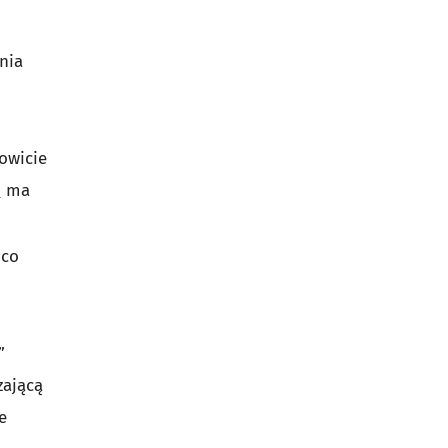
nia
owicie
5
ma
 co
”
zającą
e