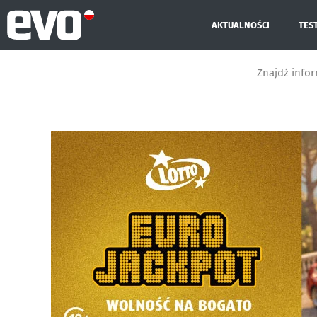
AKTUALNOŚCI
TES
Znajdź info