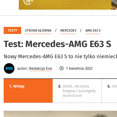
TESTY
STRONA GŁÓWNA
MERCEDES
AMG E63 S
Test: Mercedes-AMG E63 S
Nowy Mercedes-AMG E63 S to nie tylko niemiecki
autor:
Redakcja Evo
1 kwietnia 2022
1.
Wstęp
2.
Silnik, skrzynia
3.
Osi
biegów i szczegóły
techniczne