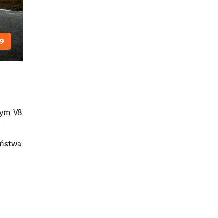
19
nym V8
eństwa