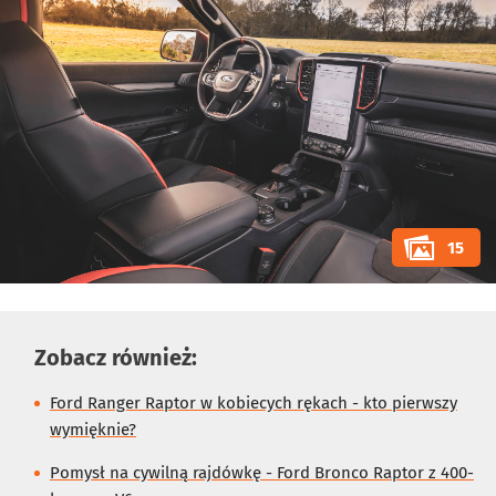
15
Zobacz również:
Ford Ranger Raptor w kobiecych rękach - kto pierwszy
wymięknie?
Pomysł na cywilną rajdówkę - Ford Bronco Raptor z 400-