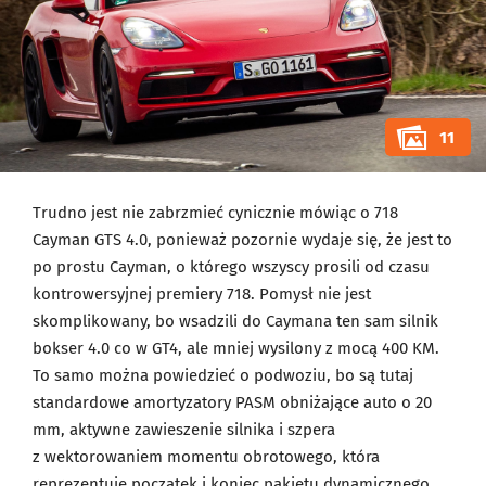
11
Trudno jest nie zabrzmieć cynicznie mówiąc o 718
Cayman GTS 4.0, ponieważ pozornie wydaje się, że jest to
po prostu Cayman, o którego wszyscy prosili od czasu
kontrowersyjnej premiery 718. Pomysł nie jest
skomplikowany, bo wsadzili do Caymana ten sam silnik
bokser 4.0 co w GT4, ale mniej wysilony z mocą 400 KM.
To samo można powiedzieć o podwoziu, bo są tutaj
standardowe amortyzatory PASM obniżające auto o 20
mm, aktywne zawieszenie silnika i szpera
z wektorowaniem momentu obrotowego, która
reprezentuje początek i koniec pakietu dynamicznego.