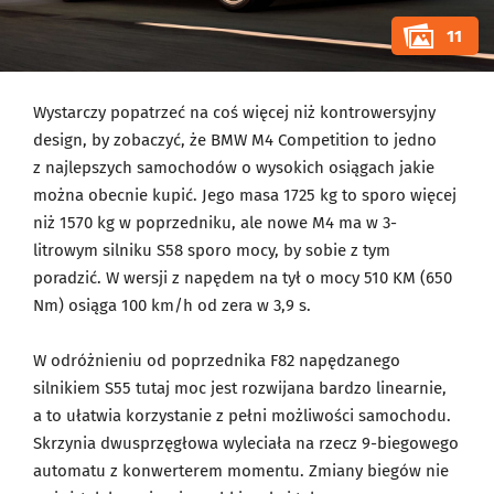
11
Wystarczy popatrzeć na coś więcej niż kontrowersyjny
design, by zobaczyć, że BMW M4 Competition to jedno
z najlepszych samochodów o wysokich osiągach jakie
można obecnie kupić. Jego masa 1725 kg to sporo więcej
niż 1570 kg w poprzedniku, ale nowe M4 ma w 3-
litrowym silniku S58 sporo mocy, by sobie z tym
poradzić. W wersji z napędem na tył o mocy 510 KM (650
Nm) osiąga 100 km/h od zera w 3,9 s.
W odróżnieniu od poprzednika F82 napędzanego
silnikiem S55 tutaj moc jest rozwijana bardzo linearnie,
a to ułatwia korzystanie z pełni możliwości samochodu.
Skrzynia dwusprzęgłowa wyleciała na rzecz 9-biegowego
automatu z konwerterem momentu. Zmiany biegów nie