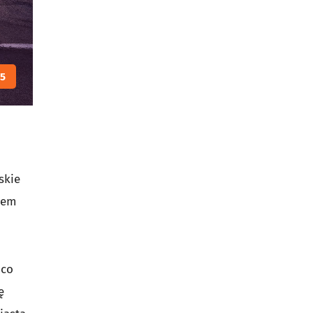
5
skie
tłem
 co
ę