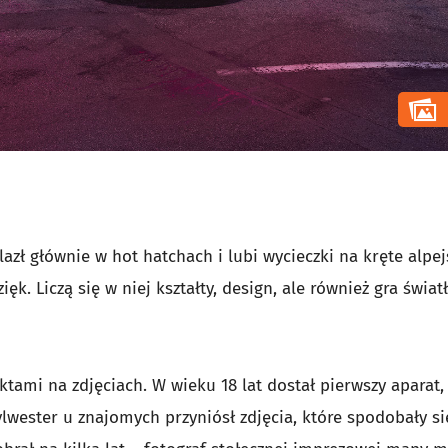
zł głównie w hot hatchach i lubi wycieczki na kręte alpej
ęk. Liczą się w niej kształty, design, ale również gra świa
tami na zdjęciach. W wieku 18 lat dostał pierwszy aparat,
lwester u znajomych przyniósł zdjęcia, które spodobały si