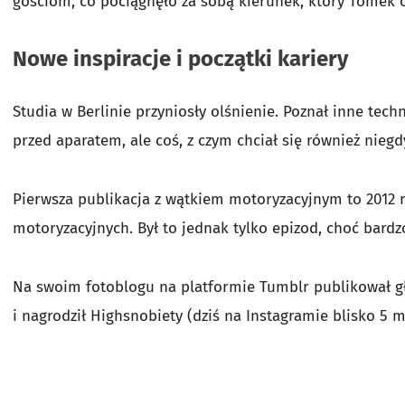
gościom, co pociągnęło za sobą kierunek, który Tomek ob
Nowe inspiracje i początki kariery
Studia w Berlinie przyniosły olśnienie. Poznał inne tech
przed aparatem, ale coś, z czym chciał się również nieg
Pierwsza publikacja z wątkiem motoryzacyjnym to 2012 ro
motoryzacyjnych. Był to jednak tylko epizod, choć bardz
Na swoim fotoblogu na platformie Tumblr publikował gł
i nagrodził Highsnobiety (dziś na Instagramie blisko 5 