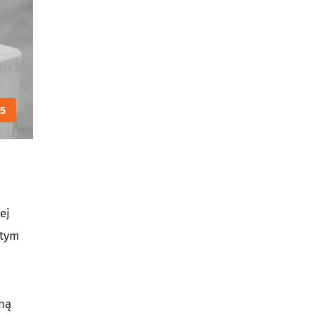
5
ej
 tym
oną