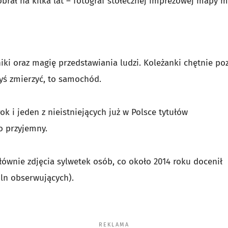
rał na kilka lat – fotograf stołecznej imprezowej mapy m
niki oraz magię przedstawiania ludzi. Koleżanki chętnie po
dyś zmierzyć, to samochód.
k i jeden z nieistniejących już w Polsce tytułów
o przyjemny.
ównie zdjęcia sylwetek osób, co około 2014 roku docenił
mln obserwujących).
REKLAMA