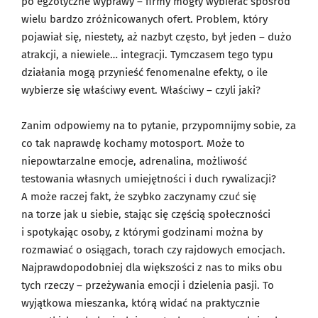
po egzotyczne wyprawy – firmy mogły wybierać spośród
wielu bardzo zróżnicowanych ofert. Problem, który
pojawiał się, niestety, aż nazbyt często, był jeden – dużo
atrakcji, a niewiele… integracji. Tymczasem tego typu
działania mogą przynieść fenomenalne efekty, o ile
wybierze się właściwy event. Właściwy – czyli jaki?
Zanim odpowiemy na to pytanie, przypomnijmy sobie, za
co tak naprawdę kochamy motosport. Może to
niepowtarzalne emocje, adrenalina, możliwość
testowania własnych umiejętności i duch rywalizacji?
A może raczej fakt, że szybko zaczynamy czuć się
na torze jak u siebie, stając się częścią społeczności
i spotykając osoby, z którymi godzinami można by
rozmawiać o osiągach, torach czy rajdowych emocjach.
Najprawdopodobniej dla większości z nas to miks obu
tych rzeczy – przeżywania emocji i dzielenia pasji. To
wyjątkowa mieszanka, którą widać na praktycznie