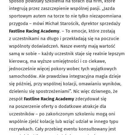
sposób powstały szkolenia na torach dla firm, które
integrują przez zaszczepienie wspólnej pasji. „Jazda
sportowym autem na torze to nie tylko niezapomniana
przygoda – mówi Michał Starościk, dyrektor sprzedaży
Fastline Racing Academy
. – To emocje, które zostają
z uczestnikami na długo i przekładają się na poczucie
wspólnoty doświadczeń. Nasze eventy mają wartość
samą w sobie – każdy uczestnik staje się realnie lepszym
kierowcą, ma wyższe umiejętności i co ciekawe,
jednocześnie więcej pokory wobec tych wyjątkowych
samochodów. Ale prawdziwa integracyjna magia dzieje
się później, przy wspólnej kolacji, omawianiu wyników,
dzieleniu się spostrzeżeniami”. Nic więc dziwnego, że
zespół
Fastline Racing Academy
zdecydował się
na poszerzenie oferty o dodatkowe atrakcje dla
uczestników – po zakończonym szkoleniu mogą oni
wspólnie zjeść kolację lub wziąć udział w innego typu
rozrywkach. Cały przebieg eventu konsultowany jest