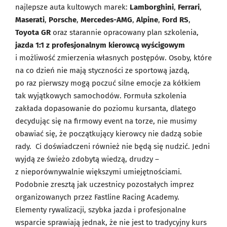
najlepsze auta kultowych marek:
Lamborghini
,
Ferrari
,
Maserati
,
Porsche
,
Mercedes-AMG
,
Alpine
,
Ford RS
,
Toyota GR
oraz starannie opracowany plan szkolenia,
jazda 1:1 z profesjonalnym kierowcą wyścigowym
i możliwość zmierzenia własnych postępów. Osoby, które
na co dzień nie mają styczności ze sportową jazdą,
po raz pierwszy mogą poczuć silne emocje za kółkiem
tak wyjątkowych samochodów. Formuła szkolenia
zakłada dopasowanie do poziomu kursanta, dlatego
decydując się na firmowy event na torze, nie musimy
obawiać się, że początkujący kierowcy nie dadzą sobie
rady. Ci doświadczeni również nie będą się nudzić. Jedni
wyjdą ze świeżo zdobytą wiedzą, drudzy –
z nieporównywalnie większymi umiejętnościami.
Podobnie zresztą jak uczestnicy pozostałych imprez
organizowanych przez Fastline Racing Academy.
Elementy rywalizacji, szybka jazda i profesjonalne
wsparcie sprawiają jednak, że nie jest to tradycyjny kurs