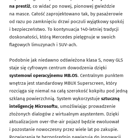
na prestiż
, co widać po nowej, pionowej gwieździe
na masce. Całość zaprojektowano tak, by pasażerowie
od razu po zamknięciu drzwi poczuli wyjątkowy spokój
i bezpieczeństwo. To kontynuacja 140-letniej tradycji
doskonałości, którą Mercedes pielęgnuje w swoich
flagowych limuzynach i SUV-ach.
Podobnie jak niedawno odświeżona klasa S, nowy GLS
staje się cyfrowym centrum dowodzenia dzięki
systemowi operacyjnemu MB.OS
. Centralnym punktem
wnętrza jest standardowy MBUX Superscreen, który
rozciąga się niemal na całą szerokość kokpitu pod jedną
szklaną powierzchnią. System wykorzystuje
sztuczną
inteligencję Microsoftu
, umożliwiając prowadzenie
złożonych dialogów z wirtualnym asystentem. Dzięki
aktualizacjom over-the-air pojazd będzie ewoluował
i pozostanie nowoczesny przez wiele lat po zakupie.
Rozwiązania te bezpośrednio nawiązują do innowacji