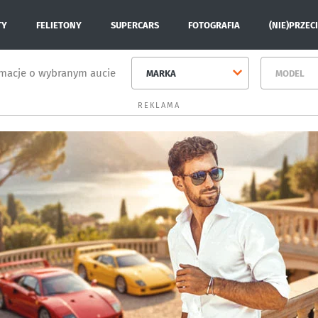
TY
FELIETONY
SUPERCARS
FOTOGRAFIA
(NIE)PRZEC
rmacje o wybranym aucie
MARKA
MODEL
REKLAMA