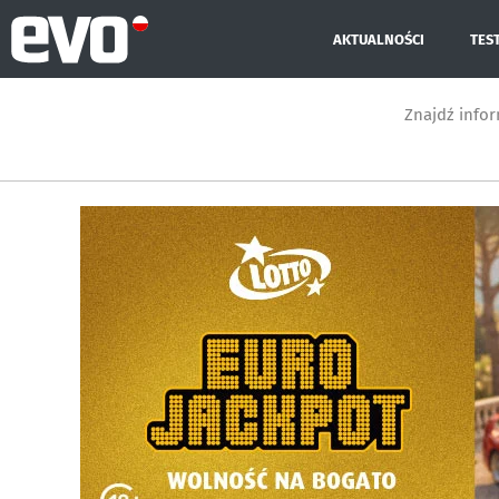
AKTUALNOŚCI
TES
Znajdź info