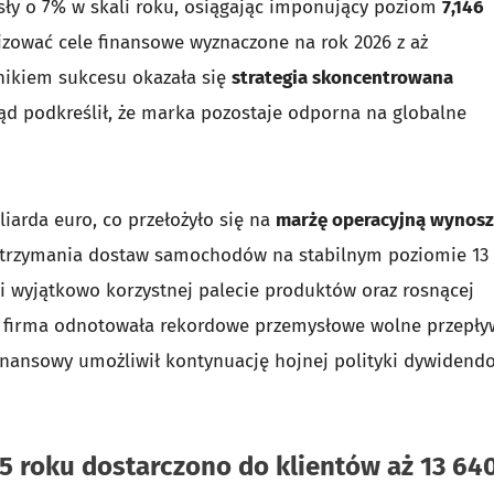
sły o 7% w skali roku, osiągając imponujący poziom
7,146
alizować cele finansowe wyznaczone na rok 2026 z aż
ikiem sukcesu okazała się
strategia skoncentrowana
ąd podkreślił, że marka pozostaje odporna na globalne
liarda euro, co przełożyło się na
marżę operacyjną wynos
utrzymania dostaw samochodów na stabilnym poziomie 13
i wyjątkowo korzystnej palecie produktów oraz rosnącej
 firma odnotowała rekordowe przemysłowe wolne przepły
 finansowy umożliwił kontynuację hojnej polityki dywidend
25 roku dostarczono do klientów aż 13 64