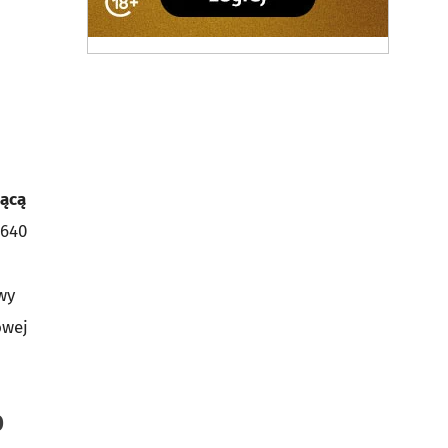
zącą
 640
wy
owej
0