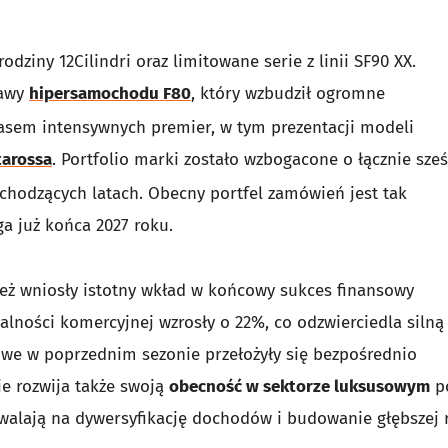
dziny 12Cilindri oraz limitowane serie z linii SF90 XX.
tawy
hipersamochodu F80
, który wzbudził ogromne
zasem intensywnych premier, w tym prezentacji modeli
tarossa
. Portfolio marki zostało wzbogacone o łącznie sze
chodzących latach. Obecny portfel zamówień jest tak
a już końca 2027 roku.
nież wniosły istotny wkład w końcowy sukces finansowy
łalności komercyjnej wzrosły o 22%, co odzwierciedla silną
owe w poprzednim sezonie przełożyły się bezpośrednio
ie rozwija także swoją
obecność w sektorze luksusowym
p
zwalają na dywersyfikację dochodów i budowanie głębszej r