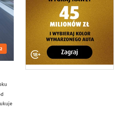
2
roku
ód
kukuje