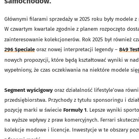
samochodów.
Głównymi filarami sprzedaży w 2025 roku były modele z ro
W czwartym kwartale zgodnie z planem rozpoczęto dos
zainteresowanie kolekcjonerów. Rok 2025 był również c
296 Speciale
oraz nowej interpretacji legendy –
849 Tes
nowych propozycji, które będą kształtować wyniki w nad
wypełniony, że czas oczekiwania na niektóre modele sięg
Segment wyścigowy
oraz działalność lifestyle'owa rów
przedsiębiorstwa. Przychody z tytułu sponsoringu i dzia
pozycję marki w świecie
Formuły 1
. Lepsze wyniki sport
na wyższe wpływy z praw komercyjnych. Ferrari skuteczn
kolekcje modowe i licencje. Inwestycje w te obszary po