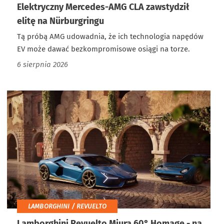
Elektryczny Mercedes-AMG CLA zawstydził
elitę na Nürburgringu
Tą próbą AMG udowadnia, że ich technologia napędów
EV może dawać bezkompromisowe osiągi na torze.
6 sierpnia 2026
LAMBORGHINI / REVUELTO
Lamborghini Revuelto Miura 60° Homage - na