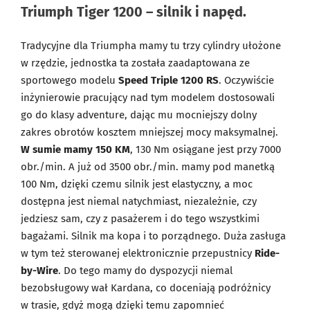
Triumph Tiger 1200 – silnik i napęd.
Tradycyjne dla Triumpha mamy tu trzy cylindry ułożone
w rzędzie, jednostka ta została zaadaptowana ze
sportowego modelu
Speed Triple 1200 RS
. Oczywiście
inżynierowie pracujący nad tym modelem dostosowali
go do klasy adventure, dając mu mocniejszy dolny
zakres obrotów kosztem mniejszej mocy maksymalnej.
W sumie mamy 150 KM
, 130 Nm osiągane jest przy 7000
obr./min. A już od 3500 obr./min. mamy pod manetką
100 Nm, dzięki czemu silnik jest elastyczny, a moc
dostępna jest niemal natychmiast, niezależnie, czy
jedziesz sam, czy z pasażerem i do tego wszystkimi
bagażami. Silnik ma kopa i to porządnego. Duża zasługa
w tym też sterowanej elektronicznie przepustnicy
Ride-
by-Wire
. Do tego mamy do dyspozycji niemal
bezobsługowy wał Kardana, co doceniają podróżnicy
w trasie, gdyż mogą dzięki temu zapomnieć