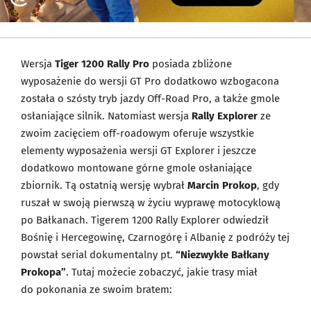
Wersja
Tiger 1200 Rally Pro
posiada zbliżone
wyposażenie do wersji GT Pro dodatkowo wzbogacona
została o szósty tryb jazdy Off-Road Pro, a także gmole
osłaniające silnik. Natomiast wersja
Rally Explorer
ze
zwoim zacięciem off-roadowym oferuje wszystkie
elementy wyposażenia wersji GT Explorer i jeszcze
dodatkowo montowane górne gmole osłaniające
zbiornik. Tą ostatnią wersję wybrał
Marcin Prokop
, gdy
ruszał w swoją pierwszą w życiu wyprawę motocyklową
po Bałkanach. Tigerem 1200 Rally Explorer odwiedził
Bośnię i Hercegowinę, Czarnogórę i Albanię z podróży tej
powstał serial dokumentalny pt.
“Niezwykłe Bałkany
Prokopa”
. Tutaj możecie zobaczyć, jakie trasy miał
do pokonania ze swoim bratem: