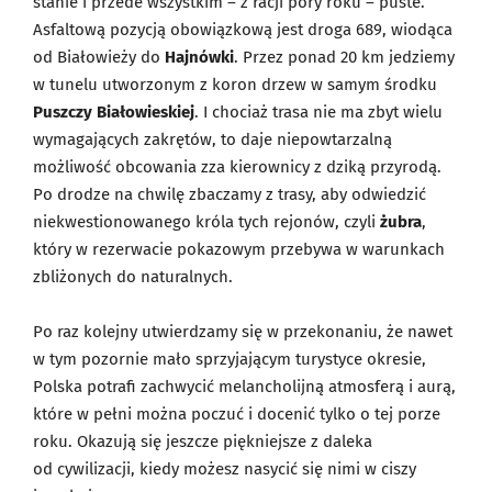
stanie i przede wszystkim – z racji pory roku – puste.
Asfaltową pozycją obowiązkową jest droga 689, wiodąca
od Białowieży do
Hajnówki
. Przez ponad 20 km jedziemy
w tunelu utworzonym z koron drzew w samym środku
Puszczy Białowieskiej
. I chociaż trasa nie ma zbyt wielu
wymagających zakrętów, to daje niepowtarzalną
możliwość obcowania zza kierownicy z dziką przyrodą.
Po drodze na chwilę zbaczamy z trasy, aby odwiedzić
niekwestionowanego króla tych rejonów, czyli
żubra
,
który w rezerwacie pokazowym przebywa w warunkach
zbliżonych do naturalnych.
Po raz kolejny utwierdzamy się w przekonaniu, że nawet
w tym pozornie mało sprzyjającym turystyce okresie,
Polska potrafi zachwycić melancholijną atmosferą i aurą,
które w pełni można poczuć i docenić tylko o tej porze
roku. Okazują się jeszcze piękniejsze z daleka
od cywilizacji, kiedy możesz nasycić się nimi w ciszy