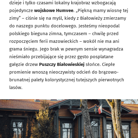
dzieje i tylko czasami lokalny krajobraz wzbogacają
pojedyncze
wojskowe Humvee
. „Piękną mamy wiosnę tej
zimy” – ciśnie się na myśl, kiedy z Białowieży zmierzamy
do naszego punktu docelowego. Jesteśmy nieopodal
polskiego bieguna zimna, tymczasem – chwilę przed
rozpoczęciem ferii mazowieckich – wokół nie ma ani
grama śniegu. Jego brak w pewnym sensie wynagradza
nieśmiało przebijające się przez gęsto posplatane
gałęzie drzew
Puszczy Białowieskiej
słońce. Ciepłe
promienie wnoszą nieoczywisty odcień do brązowo-
brunatnej palety kolorystycznej tutejszych pierwotnych
lasów.