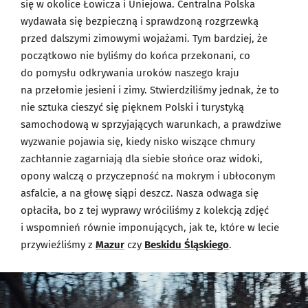
się w okolice Łowicza i Uniejowa. Centralna Polska
wydawała się bezpieczną i sprawdzoną rozgrzewką
przed dalszymi zimowymi wojażami. Tym bardziej, że
początkowo nie byliśmy do końca przekonani, co
do pomysłu odkrywania uroków naszego kraju
na przełomie jesieni i zimy. Stwierdziliśmy jednak, że to
nie sztuka cieszyć się pięknem Polski i turystyką
samochodową w sprzyjających warunkach, a prawdziwe
wyzwanie pojawia się, kiedy nisko wiszące chmury
zachłannie zagarniają dla siebie słońce oraz widoki,
opony walczą o przyczepność na mokrym i ubłoconym
asfalcie, a na głowę siąpi deszcz. Nasza odwaga się
opłaciła, bo z tej wyprawy wróciliśmy z kolekcją zdjęć
i wspomnień równie imponujących, jak te, które w lecie
przywieźliśmy z
Mazur
czy
Beskidu Śląskiego
.