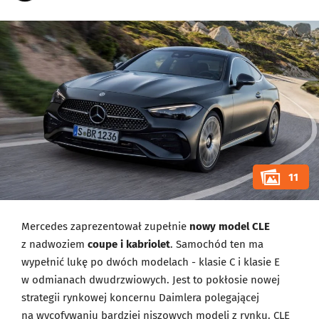
11
Mercedes zaprezentował zupełnie
nowy model CLE
z nadwoziem
coupe i kabriolet
. Samochód ten ma
wypełnić lukę po dwóch modelach - klasie C i klasie E
w odmianach dwudrzwiowych. Jest to pokłosie nowej
strategii rynkowej koncernu Daimlera polegającej
na wycofywaniu bardziej niszowych modeli z rynku. CLE