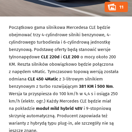
11
Początkowo gama silnikowa Mercedesa CLE będzie
obejmować trzy 4-cylindrowe silniki benzynowe, 4-
cylindrowego turbodiesla i 6-cylindrową jednostkę
benzynową. Podstawę oferty będą stanowić wersje
tylnonapędowe
CLE 220d
i
CLE 200
o mocy około 200
KM. Reszta silników obowiązkowo będzie połączona
z napędem 4Matic. Tymczasowo topową wersją została
odmiana
CLE 450 4Matic
z 3-litrowym silnikiem
benzynowym z turbo rozwijającym
381 KM i 500 Nm
.
Wersja ta przyspiesza do 100 km/h w 4,4 s i osiąga 250
km/h (elektr. ogr.) Każdy Mercedes CLE będzie miał
na pokładzie
moduł mild hybrid 48V
i 9-stopniową
skrzynię automatyczną. Producent zapowiada też
warianty z hybrydą typu plug-in, ale szczegóły nie są
jeszcze znane.