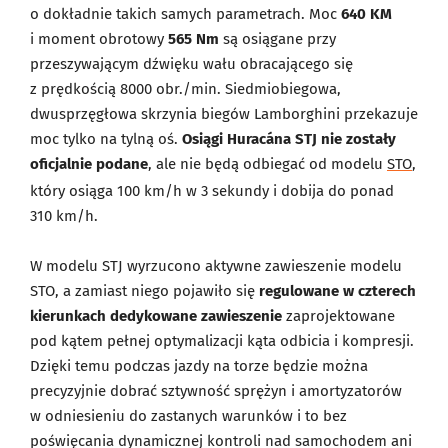
o dokładnie takich samych parametrach. Moc
640 KM
i moment obrotowy
565 Nm
są osiągane przy
przeszywającym dźwięku wału obracającego się
z prędkością 8000 obr./min. Siedmiobiegowa,
dwusprzęgłowa skrzynia biegów Lamborghini przekazuje
moc tylko na tylną oś.
Osiągi Huracána STJ nie zostały
oficjalnie podane
, ale nie będą odbiegać od modelu
STO
,
który osiąga 100 km/h w 3 sekundy i dobija do ponad
310 km/h.
W modelu STJ wyrzucono aktywne zawieszenie modelu
STO, a zamiast niego pojawiło się
regulowane w czterech
kierunkach dedykowane zawieszenie
zaprojektowane
pod kątem pełnej optymalizacji kąta odbicia i kompresji.
Dzięki temu podczas jazdy na torze będzie można
precyzyjnie dobrać sztywność sprężyn i amortyzatorów
w odniesieniu do zastanych warunków i to bez
poświęcania dynamicznej kontroli nad samochodem ani