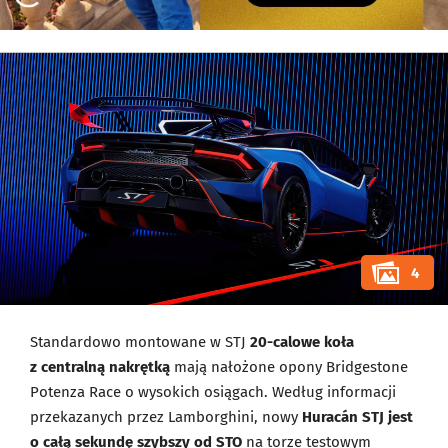
4
Standardowo montowane w STJ
20-calowe koła
z centralną nakrętką
mają nałożone opony Bridgestone
Potenza Race o wysokich osiągach. Według informacji
przekazanych przez Lamborghini, nowy
Huracán STJ jest
o całą sekundę szybszy od STO
na torze testowym