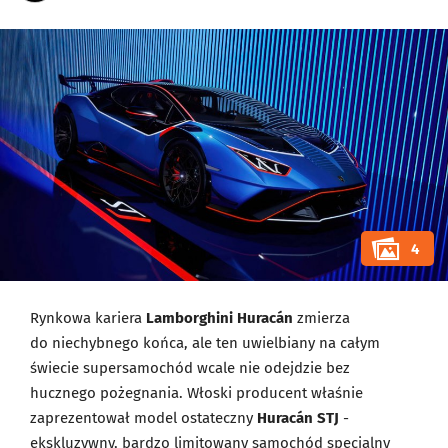
4
Rynkowa kariera
Lamborghini Huracán
zmierza
do niechybnego końca, ale ten uwielbiany na całym
świecie supersamochód wcale nie odejdzie bez
hucznego pożegnania. Włoski producent właśnie
zaprezentował model ostateczny
Huracán STJ
-
ekskluzywny, bardzo limitowany samochód specjalny