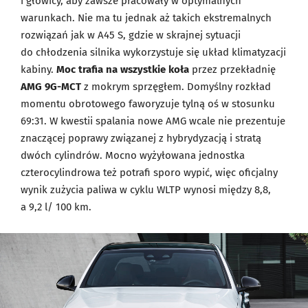
i głowicy, aby zawsze pracowały w optymalnych
warunkach. Nie ma tu jednak aż takich ekstremalnych
rozwiązań jak w A45 S, gdzie w skrajnej sytuacji
do chłodzenia silnika wykorzystuje się układ klimatyzacji
kabiny.
Moc trafia na wszystkie koła
przez przekładnię
AMG 9G-MCT
z mokrym sprzęgłem. Domyślny rozkład
momentu obrotowego faworyzuje tylną oś w stosunku
69:31. W kwestii spalania nowe AMG wcale nie prezentuje
znaczącej poprawy związanej z hybrydyzacją i stratą
dwóch cylindrów. Mocno wyżyłowana jednostka
czterocylindrowa też potrafi sporo wypić, więc oficjalny
wynik zużycia paliwa w cyklu WLTP wynosi między 8,8,
a 9,2 l/ 100 km.