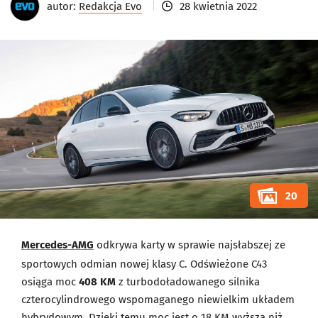
autor:
Redakcja Evo
28 kwietnia 2022
20
Mercedes-AMG
odkrywa karty w sprawie najsłabszej ze
sportowych odmian nowej klasy C. Odświeżone C43
osiąga moc
408 KM
z turbodoładowanego silnika
czterocylindrowego wspomaganego niewielkim układem
hybrydowym. Dzięki temu moc jest o 18 KM wyższa niż