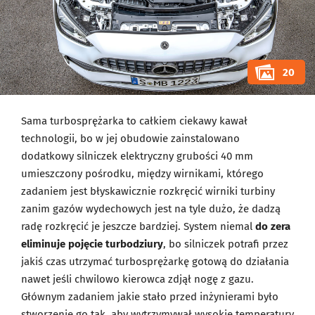
20
Sama turbosprężarka to całkiem ciekawy kawał
technologii, bo w jej obudowie zainstalowano
dodatkowy silniczek elektryczny grubości 40 mm
umieszczony pośrodku, między wirnikami, którego
zadaniem jest błyskawicznie rozkręcić wirniki turbiny
zanim gazów wydechowych jest na tyle dużo, że dadzą
radę rozkręcić je jeszcze bardziej. System niemal
do zera
eliminuje pojęcie turbodziury
, bo silniczek potrafi przez
jakiś czas utrzymać turbosprężarkę gotową do działania
nawet jeśli chwilowo kierowca zdjął nogę z gazu.
Głównym zadaniem jakie stało przed inżynierami było
stworzenie go tak, aby wytrzymywał wysokie temperatury