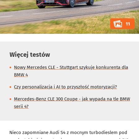
11
Więcej testów
Nowy Mercedes CLE - Stuttgart szykuje konkurenta dla
BMW 4
Czy personalizacja i AI to przyszłość motoryzacji?
Mercedes-Benz CLE 300 Coupe - jak wypada na tle BMW
serii 4?
Nieco zapomniane Audi S4 z mocnym turbodieslem pod