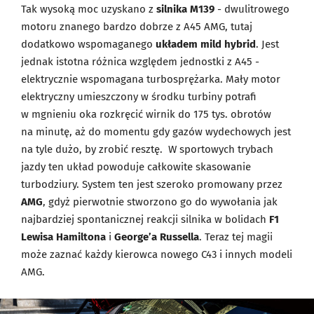
Tak wysoką moc uzyskano z
silnika M139
- dwulitrowego
motoru znanego bardzo dobrze z A45 AMG, tutaj
dodatkowo wspomaganego
układem mild hybrid
. Jest
jednak istotna różnica względem jednostki z A45 -
elektrycznie wspomagana turbosprężarka. Mały motor
elektryczny umieszczony w środku turbiny potrafi
w mgnieniu oka rozkręcić wirnik do 175 tys. obrotów
na minutę, aż do momentu gdy gazów wydechowych jest
na tyle dużo, by zrobić resztę. W sportowych trybach
jazdy ten układ powoduje całkowite skasowanie
turbodziury. System ten jest szeroko promowany przez
AMG
, gdyż pierwotnie stworzono go do wywołania jak
najbardziej spontanicznej reakcji silnika w bolidach
F1
Lewisa Hamiltona
i
George’a Russella
. Teraz tej magii
może zaznać każdy kierowca nowego C43 i innych modeli
AMG.