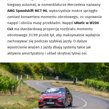
biegowy automat, w nomenklaturze Mercedesa nazwany
AMG Speedshift MCT 9G
, wykorzystuje mokre sprzęgło
zamiast konwertera momentu obrotowego, co usprawnia
napęd i obniża masę przekładni. Napęd
4Matic w W206
C43
ma standardową proporcję rozdziału momentu
obrotowego 31/69 przód-tył, aby maksymalnie wydajnie
zachowywać się podczas szybkiej jazdy. O dalsze
wyostrzenie wrażeń z jazdy dbają systemy takie jak
aktywne amortyzatory i układ skrętnej tylnej osi.