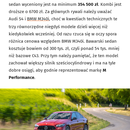
sedan wyceniony jest na minimum
354 500 zł
. Kombi jest
droższe o 6700 zł. Za głównych rywali należy uważać
Audi S4 i
BMW M340i
, choć w kwestiach technicznych te
trzy równorzędne niegdyś modele dzieli więcej niż
kiedykolwiek wcześniej. Od razu rzuca się w oczy spora
różnica cenowa względem BMW M340i. Bawarski sedan
kosztuje bowiem od 300 tys. zł, czyli ponad 54 tys. mniej
niż bazowe C43. Przy tym należy pamiętać, że ten model
zachował większy silnik sześciocylindrowy i ma na tyle
dobre osiągi, aby godnie reprezentować markę
M
Performance
.