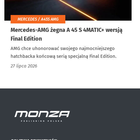
MERCEDES / A45S AMG
Mercedes-AMG żegna A 45 S 4MATIC+ wersją
Final Edition
AMG chce uhonorować swojego najmocniejszego
hatchbacka końcową serią specjalną Final Edition.
27 lipca 2026