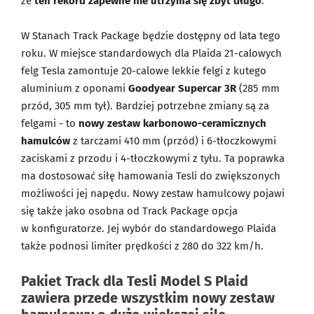
że
ten rekord zapewne nie utrzyma się zbyt długo
.
W Stanach Track Package będzie dostępny od lata tego
roku. W miejsce standardowych dla Plaida 21-calowych
felg Tesla zamontuje 20-calowe lekkie felgi z kutego
aluminium z oponami
Goodyear Supercar 3R
(285 mm
przód, 305 mm tył). Bardziej potrzebne zmiany są za
felgami - to
nowy zestaw karbonowo-ceramicznych
hamulców
z tarczami 410 mm (przód) i 6-tłoczkowymi
zaciskami z przodu i 4-tłoczkowymi z tyłu. Ta poprawka
ma dostosować siłę hamowania Tesli do zwiększonych
możliwości jej napędu. Nowy zestaw hamulcowy pojawi
się także jako osobna od Track Package opcja
w konfiguratorze. Jej wybór do standardowego Plaida
także podnosi limiter prędkości z 280 do 322 km/h.
Pakiet Track dla Tesli Model S Plaid
zawiera przede wszystkim nowy zestaw