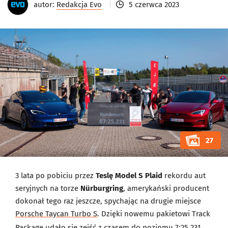
autor:
Redakcja Evo
5 czerwca 2023
27
3 lata po pobiciu przez
Teslę Model S Plaid
rekordu aut
seryjnych na torze
Nürburgring
, amerykański producent
dokonał tego raz jeszcze, spychając na drugie miejsce
Porsche Taycan Turbo S
. Dzięki nowemu pakietowi Track
Package udało się zejść z czasem do poziomu 7:25.231