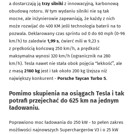
a dostarczają ją
trzy silniki
z innowacyjną, karbonową
obudową rotoru. W tym wydaniu silniki nie są tak
mocne, ale inżynierowie zapewniają, że każdy z nich
może rozwijać do 400 KM jeśli technologia baterii na to
pozwala. Deklarowany czas sprintu od 0 do 60 mph (0-96
km/h) to zaledwie
1,99 s
, ćwierć mili w 9,23 s
z prędkością końcową 250 km/h, a prędkość
maksymalna wynosi 320 km/h (ogranicznik na 280
km/h). Tesla nawet nie stała obok pojęcia “lekkość”, ale
z masą
2160 kg
jest i tak około 200 kg lżejsza niż
największy konkurent -
Porsche Taycan Turbo S
.
Pomimo skupienia na osiągach Tesla i tak
potrafi przejechać do
625 km na jednym
ładowaniu
.
Poprawiono moc ładowania do 250 kW - to pełen zakres
możliwości najnowszych Superchargerów V3 i o 25 kW