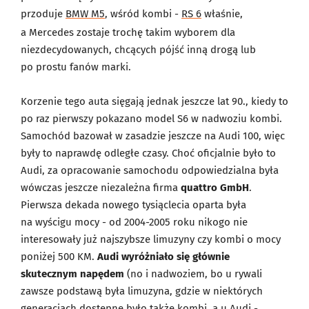
przoduje
BMW M5
, wśród kombi -
RS 6
właśnie,
a Mercedes zostaje trochę takim wyborem dla
niezdecydowanych, chcących pójść inną drogą lub
po prostu fanów marki.
Korzenie tego auta sięgają jednak jeszcze lat 90., kiedy to
po raz pierwszy pokazano model S6 w nadwoziu kombi.
Samochód bazował w zasadzie jeszcze na Audi 100, więc
były to naprawdę odległe czasy. Choć oficjalnie było to
Audi, za opracowanie samochodu odpowiedzialna była
wówczas jeszcze niezależna firma
quattro GmbH
.
Pierwsza dekada nowego tysiąclecia oparta była
na wyścigu mocy - od 2004-2005 roku nikogo nie
interesowały już najszybsze limuzyny czy kombi o mocy
poniżej 500 KM.
Audi wyróżniało się głównie
skutecznym napędem
(no i nadwoziem, bo u rywali
zawsze podstawą była limuzyna, gdzie w niektórych
generacjach dostępne było także kombi, a u Audi -