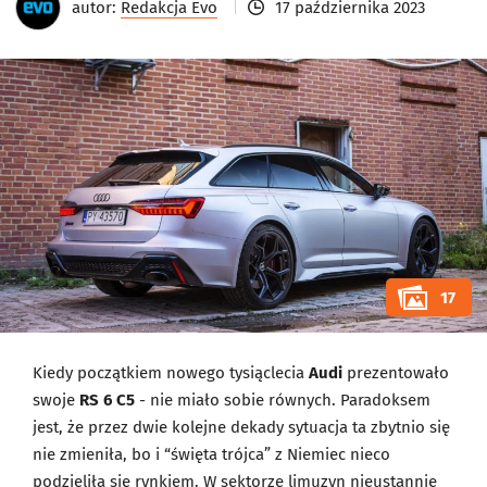
autor:
Redakcja Evo
17 października 2023
17
Kiedy początkiem nowego tysiąclecia
Audi
prezentowało
swoje
RS 6 C5
- nie miało sobie równych. Paradoksem
jest, że przez dwie kolejne dekady sytuacja ta zbytnio się
nie zmieniła, bo i “święta trójca” z Niemiec nieco
podzieliła się rynkiem. W sektorze limuzyn nieustannie