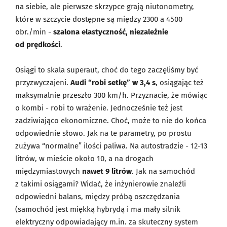
na siebie, ale pierwsze skrzypce grają niutonometry,
które w szczycie dostępne są między 2300 a 4500
obr./min -
szalona elastyczność, niezależnie
od prędkości
.
Osiągi to skala superaut, choć do tego zaczęliśmy być
przyzwyczajeni.
Audi “robi setkę” w 3,4 s
, osiągając też
maksymalnie przeszło 300 km/h. Przyznacie, że mówiąc
o kombi - robi to wrażenie. Jednocześnie też jest
zadziwiająco ekonomiczne. Choć, może to nie do końca
odpowiednie słowo. Jak na te parametry, po prostu
zużywa “normalne” ilości paliwa. Na autostradzie - 12-13
litrów, w mieście około 10, a na drogach
międzymiastowych
nawet 9 litrów
. Jak na samochód
z takimi osiągami? Widać, że inżynierowie znaleźli
odpowiedni balans, między próbą oszczędzania
(samochód jest miękką hybrydą i ma mały silnik
elektryczny odpowiadający m.in. za skuteczny system