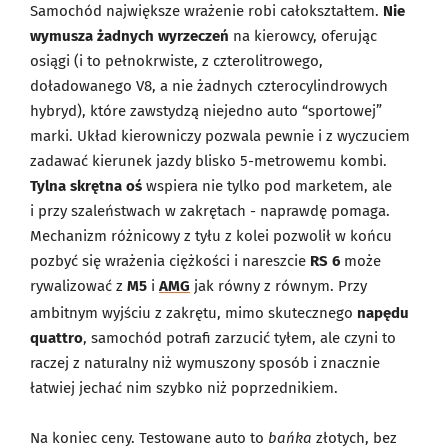
Samochód największe wrażenie robi całokształtem.
Nie
wymusza żadnych wyrzeczeń
na kierowcy, oferując
osiągi (i to pełnokrwiste, z czterolitrowego,
doładowanego V8, a nie żadnych czterocylindrowych
hybryd), które zawstydzą niejedno auto “sportowej”
marki. Układ kierowniczy pozwala pewnie i z wyczuciem
zadawać kierunek jazdy blisko 5-metrowemu kombi.
Tylna skrętna oś
wspiera nie tylko pod marketem, ale
i przy szaleństwach w zakrętach - naprawdę pomaga.
Mechanizm różnicowy z tyłu z kolei pozwolił w końcu
pozbyć się wrażenia ciężkości i nareszcie
RS 6
może
rywalizować z
M5
i
AMG
jak równy z równym. Przy
ambitnym wyjściu z zakrętu, mimo skutecznego
napędu
quattro
, samochód potrafi zarzucić tyłem, ale czyni to
raczej z naturalny niż wymuszony sposób i znacznie
łatwiej jechać nim szybko niż poprzednikiem.
Na koniec ceny. Testowane auto to
bańka
złotych, bez