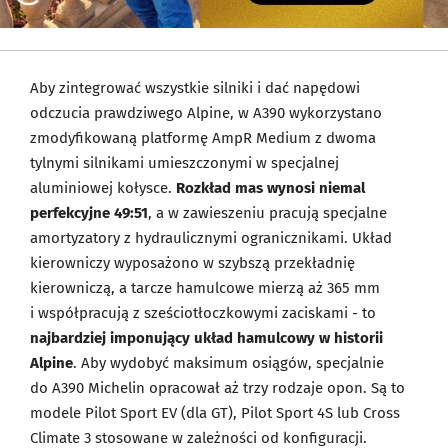
Aby zintegrować wszystkie silniki i dać napędowi
odczucia prawdziwego Alpine, w A390 wykorzystano
zmodyfikowaną platformę AmpR Medium z dwoma
tylnymi silnikami umieszczonymi w specjalnej
aluminiowej kołysce.
Rozkład mas wynosi niemal
perfekcyjne 49:51
, a w zawieszeniu pracują specjalne
amortyzatory z hydraulicznymi ogranicznikami. Układ
kierowniczy wyposażono w szybszą przekładnię
kierowniczą, a tarcze hamulcowe mierzą aż 365 mm
i współpracują z sześciotłoczkowymi zaciskami - to
najbardziej imponujący układ hamulcowy w historii
Alpine
. Aby wydobyć maksimum osiągów, specjalnie
do A390 Michelin opracował aż trzy rodzaje opon. Są to
modele Pilot Sport EV (dla GT), Pilot Sport 4S lub Cross
Climate 3 stosowane w zależności od konfiguracji.