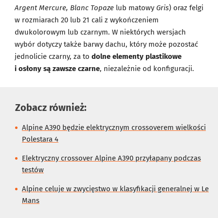
Argent Mercure, Blanc Topaze
lub matowy
Gris
) oraz felgi
w rozmiarach 20 lub 21 cali z wykończeniem
dwukolorowym lub czarnym. W niektórych wersjach
wybór dotyczy także barwy dachu, który może pozostać
jednolicie czarny, za to
dolne elementy plastikowe
i osłony są zawsze czarne
, niezależnie od konfiguracji.
Zobacz również:
Alpine A390 będzie elektrycznym crossoverem wielkości
Polestara 4
Elektryczny crossover Alpine A390 przyłapany podczas
testów
Alpine celuje w zwycięstwo w klasyfikacji generalnej w Le
Mans