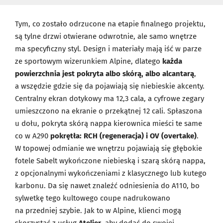
Tym, co zostało odrzucone na etapie finalnego projektu,
są tylne drzwi otwierane odwrotnie, ale samo wnętrze
ma specyficzny styl. Design i materiały mają iść w parze
ze sportowym wizerunkiem Alpine, dlatego
każda
powierzchnia jest pokryta albo skórą, albo alcantarą
,
a wszędzie gdzie się da pojawiają się niebieskie akcenty.
Centralny ekran dotykowy ma 12,3 cala, a cyfrowe zegary
umieszczono na ekranie o przekątnej 12 cali. Spłaszona
u dołu, pokryta skórą nappa kierownica mieści te same
co w A290
pokrętła: RCH (regeneracja) i OV (overtake)
.
W topowej odmianie we wnętrzu pojawiają się głębokie
fotele Sabelt wykończone niebieską i szarą skórą nappa,
z opcjonalnymi wykończeniami z klasycznego lub kutego
karbonu. Da się nawet znaleźć odniesienia do A110, bo
sylwetkę tego kultowego coupe nadrukowano
na przedniej szybie. Jak to w Alpine, klienci mogą
skorzystać z usług
Atelier
, aby dodać do swojej