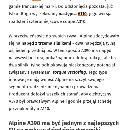
gamie francuskiej marki. Do odsłonięcia pozostał już
tylko długo wyczekiwany
następca
A110
, jego wersja
roadster i czteromiejscowe coupe A310.
W przeciwieństwie do swoich rywali Alpine zdecydowało
się na
napęd z trzema silnikami
- dwa napędzają tylną
oś, jeden przednią oś. W ten sposób A390 ma napęd
na wszystkie koła, pokaźną moc i dobrą trakcję, ale też
dwa silniki tylne odblokowują nieskończony potencjał
związany z systemami
torque vectoring
. Tego typu
innowacje mają wnieść Alpine na szczyt swojego
segmentu w dziedzinie dynamiki prowadzenia.
Producent dołożył wszelkich starań, aby elektryczny
A390 był prawdziwym Alpine i godnie przejął schedę
po znakomitym A110.
Alpine A390 ma być jednym z najlepszych