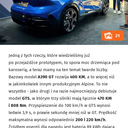
21
Jedną z tych rzeczy, które wiedzieliśmy już
po przejażdżce prototypem, to spora moc drzemiąca pod
karoserią, a teraz mamy na ten temat twarde liczby.
Bazowy model
A390 GT
rozwija
400 KM
, a to więcej niż
w jakimkolwiek innym produkcyjnym Alpine. To nie
wszystko - jako drugi i na razie najmocniejszy debiutuje
model
GTS
, w którym trzy silniki mają łącznie
470 KM
i 808 Nm
. Przyspieszenie do 100 km/h w GTS wynosi
ledwie 3,9 s, o prawie sekundę mniej niż w GT. Prędkość
maksymalna wynosi odpowiednio
200 i 220 km/h
.
Źródłem energii dla napędu jest bateria 89 kWh dająca