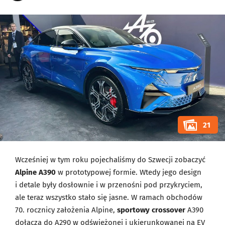
21
Wcześniej w tym roku pojechaliśmy do Szwecji zobaczyć
Alpine A390
w prototypowej formie. Wtedy jego design
i detale były dosłownie i w przenośni pod przykryciem,
ale teraz wszystko stało się jasne. W ramach obchodów
70. rocznicy założenia Alpine,
sportowy crossover
A390
dołącza do
A290
w odświeżonej i ukierunkowanej na EV