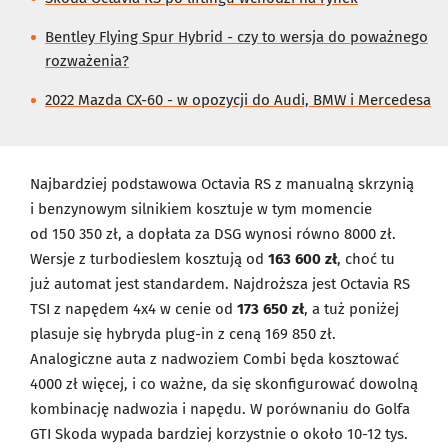
Bentley Flying Spur Hybrid - czy to wersja do poważnego
rozważenia?
2022 Mazda CX-60 - w opozycji do Audi, BMW i Mercedesa
Najbardziej podstawowa Octavia RS z manualną skrzynią
i benzynowym silnikiem kosztuje w tym momencie
od 150 350 zł, a dopłata za DSG wynosi równo 8000 zł.
Wersje z turbodieslem kosztują od
163 600 zł
, choć tu
już automat jest standardem. Najdroższa jest Octavia RS
TSI z napędem 4x4 w cenie od
173 650 zł
, a tuż poniżej
plasuje się hybryda plug-in z ceną 169 850 zł.
Analogiczne auta z nadwoziem Combi będa kosztować
4000 zł więcej, i co ważne, da się skonfigurować dowolną
kombinację nadwozia i napędu. W porównaniu do Golfa
GTI Skoda wypada bardziej korzystnie o około 10-12 tys.