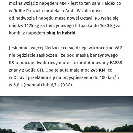
można wziąć z napędem
4x4
- jest to ten sam Haldex co
w Golfie R i wielu modelach Audi. W zależności
od nadwozia i napędu masa nowej Octavii RS waha się
między 1425 kg za benzynowego liftbacka do 1630 kg za
kombi z napędem
plug-in hybrid
.
Jeśli mniej więcej śledzicie co się dzieje w koncernie VAG
nie będziecie zaskoczeni, że pod maską benzynowego
RS-a pracuje dwulitrowy motor turbodoładowany EA888
znany z Golfa GTI. Oba te auta mają moc
245 KM
, co
w Octavii przekłada się na przyspieszenie do 100 km/h
w 6,8 s (manual) lub 6,7 s (DSG).