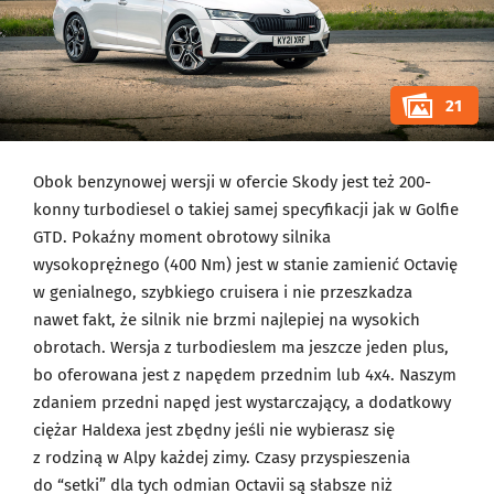
21
Obok benzynowej wersji w ofercie Skody jest też 200-
konny turbodiesel o takiej samej specyfikacji jak w Golfie
GTD. Pokaźny moment obrotowy silnika
wysokoprężnego (400 Nm) jest w stanie zamienić Octavię
w genialnego, szybkiego cruisera i nie przeszkadza
nawet fakt, że silnik nie brzmi najlepiej na wysokich
obrotach. Wersja z turbodieslem ma jeszcze jeden plus,
bo oferowana jest z napędem przednim lub 4x4. Naszym
zdaniem przedni napęd jest wystarczający, a dodatkowy
ciężar Haldexa jest zbędny jeśli nie wybierasz się
z rodziną w Alpy każdej zimy. Czasy przyspieszenia
do “setki” dla tych odmian Octavii są słabsze niż