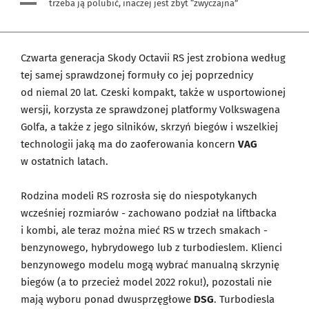
trzeba ją polubić, inaczej jest zbyt “zwyczajna”
Czwarta generacja Skody Octavii RS jest zrobiona według
tej samej sprawdzonej formuły co jej poprzednicy
od niemal 20 lat. Czeski kompakt, także w usportowionej
wersji, korzysta ze sprawdzonej platformy Volkswagena
Golfa, a także z jego silników, skrzyń biegów i wszelkiej
technologii jaką ma do zaoferowania koncern
VAG
w ostatnich latach.
Rodzina modeli RS rozrosła się do niespotykanych
wcześniej rozmiarów - zachowano podział na liftbacka
i kombi, ale teraz można mieć RS w trzech smakach -
benzynowego, hybrydowego lub z turbodieslem. Klienci
benzynowego modelu mogą wybrać manualną skrzynię
biegów (a to przecież model 2022 roku!), pozostali nie
mają wyboru ponad dwusprzęgłowe
DSG
. Turbodiesla