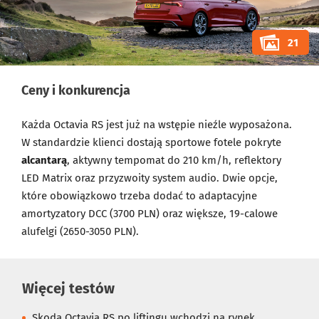
21
Ceny i konkurencja
Każda Octavia RS jest już na wstępie nieźle wyposażona.
W standardzie klienci dostają sportowe fotele pokryte
alcantarą
, aktywny tempomat do 210 km/h, reflektory
LED Matrix oraz przyzwoity system audio. Dwie opcje,
które obowiązkowo trzeba dodać to adaptacyjne
amortyzatory DCC (3700 PLN) oraz większe, 19-calowe
alufelgi (2650-3050 PLN).
Więcej testów
Skoda Octavia RS po liftingu wchodzi na rynek