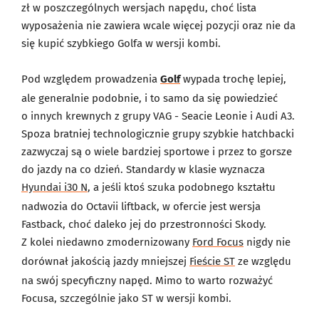
zł w poszczególnych wersjach napędu, choć lista
wyposażenia nie zawiera wcale więcej pozycji oraz nie da
się kupić szybkiego Golfa w wersji kombi.
Pod względem prowadzenia
Golf
wypada trochę lepiej,
ale generalnie podobnie, i to samo da się powiedzieć
o innych krewnych z grupy VAG - Seacie Leonie i Audi A3.
Spoza bratniej technologicznie grupy szybkie hatchbacki
zazwyczaj są o wiele bardziej sportowe i przez to gorsze
do jazdy na co dzień. Standardy w klasie wyznacza
Hyundai i30 N
, a jeśli ktoś szuka podobnego kształtu
nadwozia do Octavii liftback, w ofercie jest wersja
Fastback, choć daleko jej do przestronności Skody.
Z kolei niedawno zmodernizowany
Ford Focus
nigdy nie
dorównał jakością jazdy mniejszej
Fieście ST
ze względu
na swój specyficzny napęd. Mimo to warto rozważyć
Focusa, szczególnie jako ST w wersji kombi.