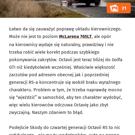
21
Łatwo da się zauważyć poprawę układu kierowniczego.
Może nie jest to poziom
McLarena 765LT
, ale opór
na kierownicy wydaje się naturalny, prawdziwy i nie
trzeba robić wiele korekt podczas szybkiego
pokonywania zakrętów. Octavii jest teraz bliżej do Golfa
GTI niż kiedykolwiek wcześniej. Właściwie większość
zarzutów pod adresem obecnej jak i poprzedniej
generacji RS-a koncentruje się wokół braku wyraźnego
charakteru. Problem w tym, że trzeba naprawdę mocno
się “wjeździć” w samochód, aby ten charakter wydobyć,
więc wielu kierowców odczuwa Octavię jako zbyt
zwyczajną. Naszym zdaniem to błąd.
Podejście Skody do czwartej generacji Octavii RS to nic
radykalnego - nie ma tu wodotrysków, auto na pewno