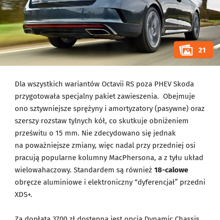
21
Dla wszystkich wariantów Octavii RS poza PHEV Skoda
przygotowała specjalny pakiet zawieszenia. Obejmuje
ono sztywniejsze sprężyny i amortyzatory (pasywne) oraz
szerszy rozstaw tylnych kół, co skutkuje obniżeniem
prześwitu o 15 mm. Nie zdecydowano się jednak
na poważniejsze zmiany, więc nadal przy przedniej osi
pracują popularne kolumny MacPhersona, a z tyłu układ
wielowahaczowy. Standardem są również
18-calowe
obręcze aluminiowe i elektroniczny “dyferencjał” przedni
XDS+.
Za dopłatą 3700 zł dostępna jest opcja Dynamic Chassis