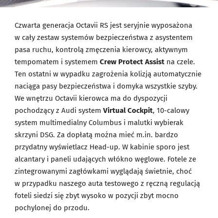
Czwarta generacja Octavii RS jest seryjnie wyposażona
w cały zestaw systemów bezpieczeństwa z asystentem
pasa ruchu, kontrolą zmęczenia kierowcy, aktywnym
tempomatem i systemem
Crew Protect Assist
na czele.
Ten ostatni w wypadku zagrożenia kolizją automatycznie
naciąga pasy bezpieczeństwa i domyka wszystkie szyby.
We wnętrzu Octavii kierowca ma do dyspozycji
pochodzący z Audi system
Virtual Cockpit
, 10-calowy
system multimedialny Columbus i malutki wybierak
skrzyni DSG. Za dopłatą można mieć m.in. bardzo
przydatny wyświetlacz Head-up. W kabinie sporo jest
alcantary i paneli udających włókno węglowe. Fotele ze
zintegrowanymi zagłówkami wyglądają świetnie, choć
w przypadku naszego auta testowego z ręczną regulacją
foteli siedzi się zbyt wysoko w pozycji zbyt mocno
pochylonej do przodu.