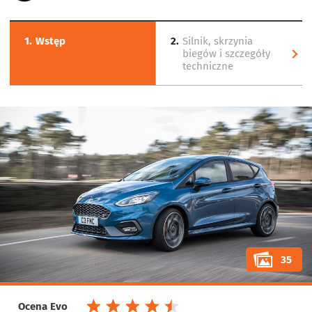
1.
Wstęp
2.
Silnik, skrzynia
biegów i szczegóły
techniczne
35
Ocena Evo