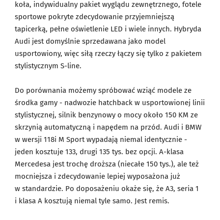
koła, indywidualny pakiet wyglądu zewnętrznego, fotele
sportowe pokryte zdecydowanie przyjemniejszą
tapicerką, pełne oświetlenie LED i wiele innych. Hybryda
Audi jest domyślnie sprzedawana jako model
usportowiony, więc siłą rzeczy łączy się tylko z pakietem
stylistycznym S-line.
Do porównania możemy spróbować wziąć modele ze
środka gamy - nadwozie hatchback w usportowionej linii
stylistycznej, silnik benzynowy o mocy około 150 KM ze
skrzynią automatyczną i napędem na przód. Audi i BMW
w wersji 118i M Sport wypadają niemal identycznie -
jeden kosztuje 133, drugi 135 tys. bez opcji. A-klasa
Mercedesa jest trochę droższa (niecałe 150 tys.), ale też
mocniejsza i zdecydowanie lepiej wyposażona już
w standardzie. Po doposażeniu okaże się, że A3, seria 1
i klasa A kosztują niemal tyle samo. Jest remis.