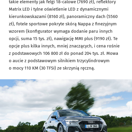
takie elementy jak felgi 18-calowe (7690 zł), reflektory
Matrix LED i tylne oświetlenie LED z dynamicznymi
kierunkowskazami (8160 zł), panoramiczny dach (5560
zł), fotele sportowe pokryte skórą Nappa z finezyjnym
wzorem (konfigurator wymaga dodanie paru innych
opcji, suma 15 tys. zł), nawigację MMI plus (9190 zł). Te
opcje plus kilka innych, mniej znaczących, i cena rośnie
z podstawowych 106 800 zł do ponad 204 tys. zł. Mowa
o aucie z podstawowym silnikiem trzycylindrowym
o mocy 110 KM (30 TFSI) ze skrzynią ręczną.