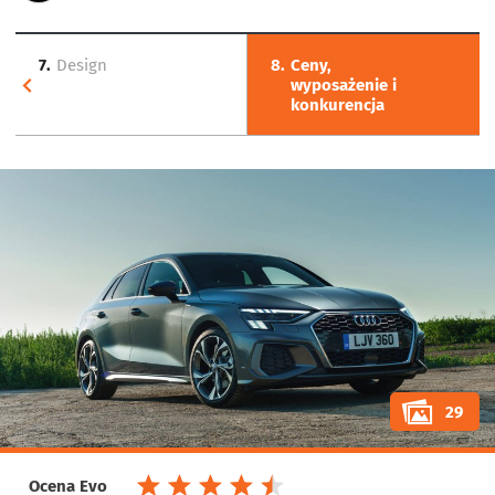
7.
Design
8.
Ceny,
wyposażenie i
konkurencja
29
Ocena Evo